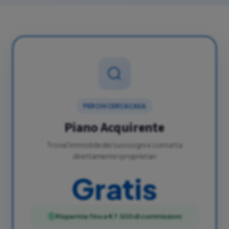
PER CHI CERCA CASA
Piano Acquirente
Trova l'immobile dei tuoi sogni e contatta
direttamente i proprietari
Gratis
Risparmia fino a €7.500 di commissioni