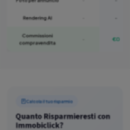
Foto per annuncio
-
-
Rendering AI
-
-
Commissioni
€0
-
compravendita
Calcola il tuo risparmio
Quanto Risparmieresti con
Immobiclick?