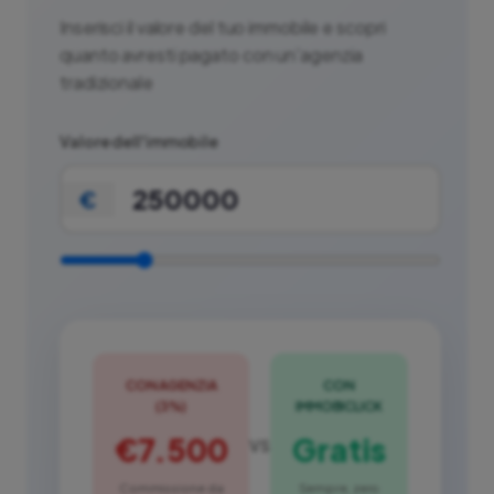
Inserisci il valore del tuo immobile e scopri
quanto avresti pagato con un'agenzia
tradizionale
Valore dell'immobile
€
CON AGENZIA
CON
(3%)
IMMOBICLICK
€7.500
Gratis
VS
Commissione da
Sempre, zero