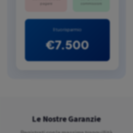
pagare
commissioni
Il tuo risparmio
€7.500
Le Nostre Garanzie
Registrati con la massima tranquillità