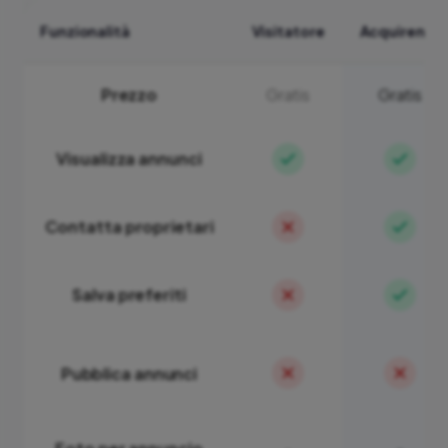
Funzionalità
Visitatore
Acquirente
Prezzo
Gratis
Gratis
Visualizza annunci
Contatta proprietari
Salva preferiti
Pubblica annunci