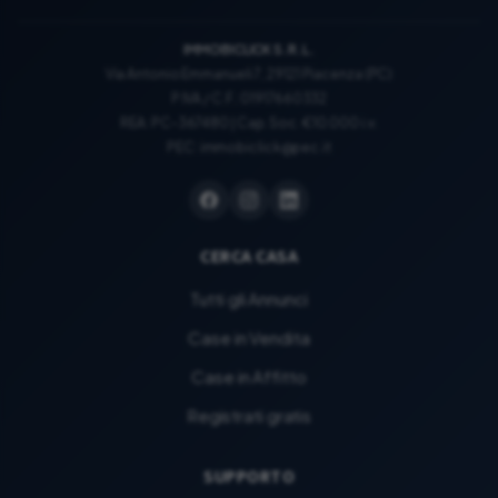
IMMOBICLICK S.R.L.
Via Antonio Emmanueli 7, 29121 Piacenza (PC)
P.IVA / C.F.: 01917660332
REA: PC-367480 | Cap. Soc. €10.000 i.v.
PEC:
immobiclick@pec.it
CERCA CASA
Tutti gli Annunci
Case in Vendita
Case in Affitto
Registrati gratis
SUPPORTO