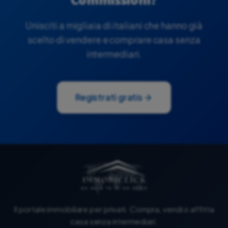
Commissioni?
Unisciti a migliaia di italiani che hanno già
scelto di vendere e comprare casa senza
intermediari.
Registrati gratis
Il portale immobiliare per privati. Compra, vendi o affitta
casa senza intermediari.