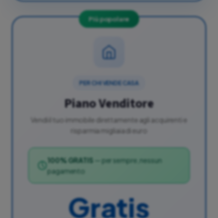
Più popolare
PER CHI VENDE CASA
Piano Venditore
Vendi il tuo immobile direttamente agli acquirenti e
risparmia migliaia di euro
100% GRATIS
— per sempre, nessun
pagamento
Gratis