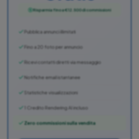
Risparmia fino a €12.500 di commissioni
Pubblica annunci illimitati
Fino a 20 foto per annuncio
Ricevi contatti diretti via messaggio
Notifiche email istantanee
Statistiche visualizzazioni
1 Credito Rendering AI incluso
Zero commissioni sulla vendita