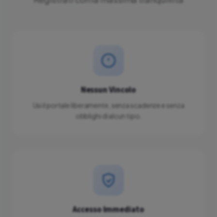
Nessun Vincolo
Usi il portale liberamente, senza scadenze e senza
obblighi di alcun tipo.
Accesso Immediato