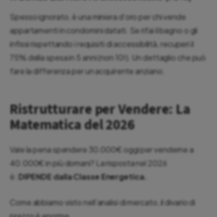
Spesso ignorato, è una miniera d’oro per chi vende
appartamenti in condomini datati. Se rifai il bagno o gli
infissi rispettando i requisiti di accessibilità, recuperi il
75% della spesa in 5 anni (non 10!). Un dettaglio che può
fare la differenza per un acquirente anziano.
Ristrutturare per Vendere: La
Matematica del 2026
Vale la pena spendere 30.000€ oggi per venderne a
40.000€ in più domani? La risposta nel 2026
è:
DIPENDE dalla Classe Energetica.
Come abbiamo visto nell’analisi di mercato, il divario di
prezzo è enorme.