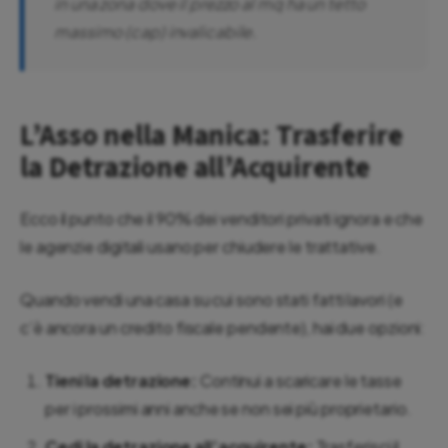
in una zona dove il prezzo al mq ha un tetto
massimo (cap) invalicabile.
L’Asso nella Manica: Trasferire
la Detrazione all’Acquirente
Ecco il punto che il 90% dei venditori privati ignora e che
le agenzie digitali usano per chiudere le trattative.
Quando vendi una casa su cui sono stati fatti lavori (e
c’è ancora un credito fiscale pendente), hai due opzioni:
Tieni la detrazione:
Continui a scaricare le tasse
per i prossimi anni anche se non sei più proprietario.
Cedi la detrazione all’acquirente:
Trasferisci il