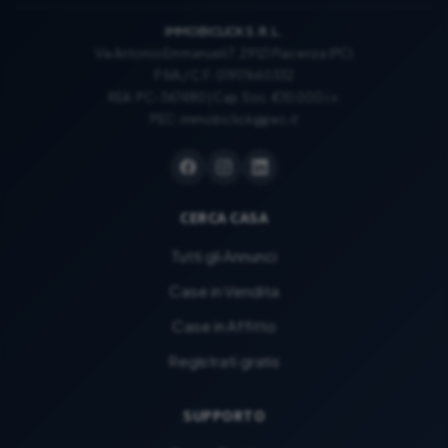
IMMOBICLICK S.R.L.
Via Antonio Emmanueli 7, 29121 Piacenza (PC)
P.IVA / C.F.: 01917660332
REA: PC-367480 | Cap. Soc. €10.000 i.v.
PEC:
immobiclick@pec.it
CERCA CASA
Tutti gli Annunci
Case in Vendita
Case in Affitto
Registrati gratis
SUPPORTO