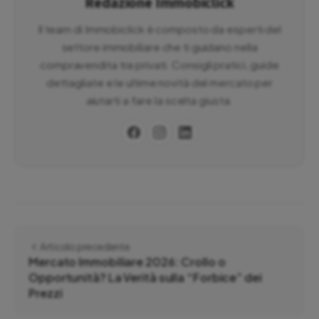
Redazione Immobiclick
Il team di Immobiclick è composto da esperti del
settore immobiliare che ti guidano nella
compravendita tra privati. Consigli pratici, guide
dettagliate e le ultime novità del mercato per
aiutarti a fare la scelta giusta.
Articolo precedente
Mercato Immobiliare 2026: Crollo o
Opportunità? La Verità sulla “Forbice” dei
Prezzi