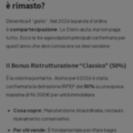
è rimasto?
Dimentica il “gratis”. Nel 2026 la parola d’ordine
è
compartecipazione
. Lo Stato aiuta, ma non paga
tutto. Ecco le tre agevolazioni principali confermate per
quest’anno che devi conoscere se devi vendere:
Il Bonus Ristrutturazione “Classico” (50%)
È la colonna portante. Anche per il 2026 è stata
confermata la detrazione IRPEF del
50%
su una spesa
massima di 96.000€ per unità immobiliare.
Cosa copre:
Manutenzione straordinaria, restauro,
risanamento conservativo.
Per chi vende:
È fondamentale per rifare bagni,