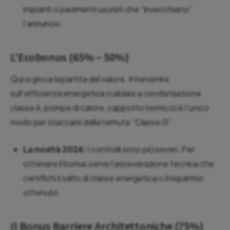
impianti o pavimenti usurati che “invecchiano”
l’annuncio.
L’Ecobonus (65% – 50%)
Qui si gioca la partita del valore. Intervenire
sull’efficienza energetica (caldaie a condensazione
classe A, pompe di calore, cappotto termico) è l’unico
modo per staccarsi dalla temuta “Classe G”.
La novità 2026:
I controlli sono più severi. Per
ottenere il bonus serve l’asseverazione tecnica che
certifichi il salto di classe energetica o il risparmio
ottenuto.
Il Bonus Barriere Architettoniche (75%)