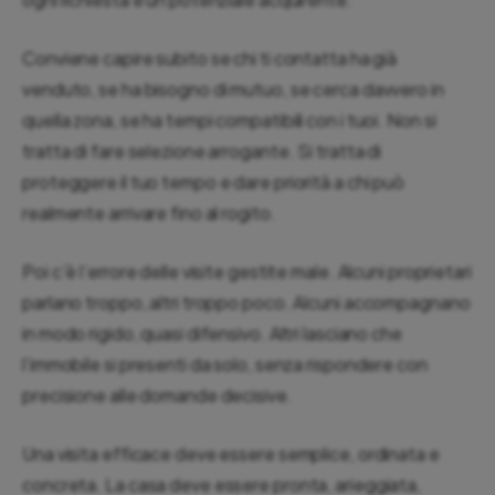
Conviene capire subito se chi ti contatta ha già
venduto, se ha bisogno di mutuo, se cerca davvero in
quella zona, se ha tempi compatibili con i tuoi. Non si
tratta di fare selezione arrogante. Si tratta di
proteggere il tuo tempo e dare priorità a chi può
realmente arrivare fino al rogito.
Poi c’è l’errore delle visite gestite male. Alcuni proprietari
parlano troppo, altri troppo poco. Alcuni accompagnano
in modo rigido, quasi difensivo. Altri lasciano che
l’immobile si presenti da solo, senza rispondere con
precisione alle domande decisive.
Una visita efficace deve essere semplice, ordinata e
concreta. La casa deve essere pronta, arieggiata,