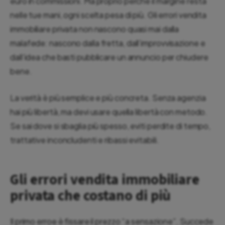
euro in commissioni. Ma proprio perché il margine resta
nelle tue mani, ogni scelta pesa di più. Gli errori vendita
immobiliare privata non nascono quasi mai dalla
malafede: nascono dalla fretta, dall’improvvisazione e
dall’idea che basti pubblicare un annuncio per chiudere
bene.
La verità è più semplice e più concreta. Senza agenzia
hai più libertà, ma devi usare quella libertà con metodo.
Se sai dove si sbaglia più spesso, eviti perdite di tempo,
trattative inconcludenti e ribassi evitabili.
Gli errori vendita immobiliare
privata che costano di più
Il primo erroe è fissare il prezzo “a sensazione”. Succede