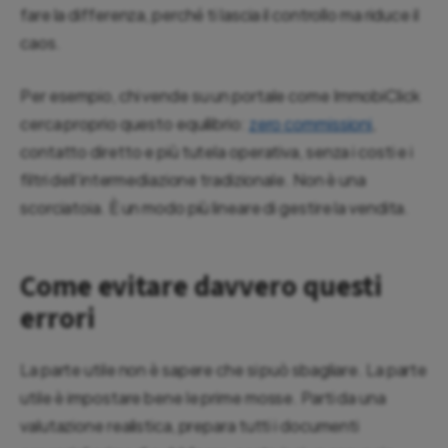
fare la differenza, perché ti lascia il controllo ma riduce il
caos.
Per esempio, chi vende su un portale come ImmobiClick
cerca proprio questo equilibrio:
zero commissioni
,
contatto diretto e più tutela operativa, senza i costi e i
filtri dell’intermediazione tradizionale. Non è una
scorciatoia. È un modo più lineare di gestire la vendita.
Come evitare davvero questi
errori
La parte utile non è sapere che si può sbagliare. La parte
utile è impostare bene le prime mosse. Parti da una
valutazione realistica, prepara tutti i documenti