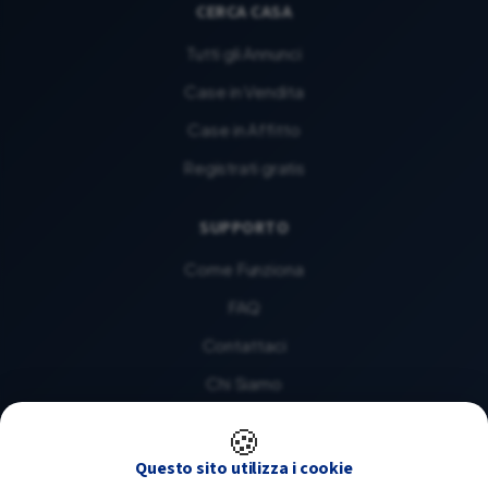
CERCA CASA
Tutti gli Annunci
Case in Vendita
Case in Affitto
Registrati gratis
SUPPORTO
Come Funziona
FAQ
Contattaci
Chi Siamo
🍪
LEGALE
Questo sito utilizza i cookie
Privacy Policy