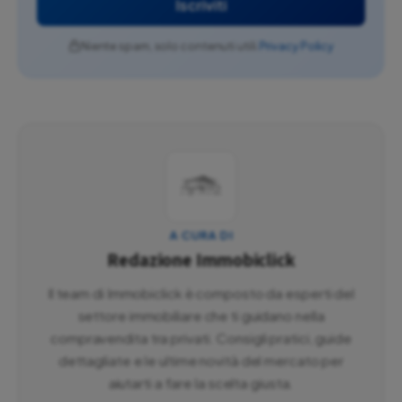
Iscriviti
Niente spam, solo contenuti utili.
Privacy Policy
A CURA DI
Redazione Immobiclick
Il team di Immobiclick è composto da esperti del
settore immobiliare che ti guidano nella
compravendita tra privati. Consigli pratici, guide
dettagliate e le ultime novità del mercato per
aiutarti a fare la scelta giusta.