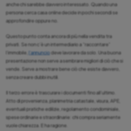
anche chi sarebbe davvero interessato. Quando una
persona cerca casa online decide in pochi secondi se
approfondire oppure no.
Questo punto conta ancora di più nella vendita tra
privati. Se non c’è un intermediario a “raccontare”
l’immobile,
l’annuncio
deve lavorare da solo. Una buona
presentazione non serve a sembrare migliori di ciò che si
vende. Serve a mostrare bene ciò che esiste davvero,
senza creare dubbi inutili.
Il terzo errore è trascurare i documenti fino all’ultimo.
Atto di provenienza, planimetria catastale, visura, APE,
eventuali pratiche edilizie, regolamento condominiale,
spese ordinarie e straordinarie: chi compra seriamente
vuole chiarezza. E ha ragione.