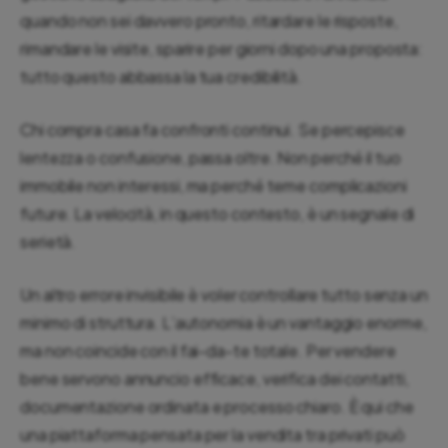
quando non sei davvero pronto, ritardare le risposte,
rimandare le visite, sparire per giorni dopo una proposta:
tutto questo abbassa la tua credibilità.
Chi compra casa fa confronti continui. Se percepisce
lentezza o confusione, passa oltre. Non perché il tuo
immobile non interessi, ma perché teme complicazioni
future. La velocità, in questo contesto, è un segnale di
serietà.
Un altro errore invisibile è voler controllare tutto senza un
minimo di struttura. L’autonomia è un vantaggio enorme,
ma non coincide con il fai-da-te totale. Per vendere
bene servono annuncio efficace, verifica dei contatti,
documentazione ordinata e processo chiaro. È qui che
una piattaforma pensata per la vendita tra privati può