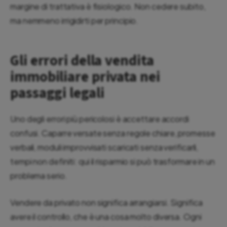
margine di trattativa è fisiologico. Non cedere subito,
ma nemmeno irrigidirti per principio.
Gli errori della vendita
immobiliare privata nei
passaggi legali
Uno degli errori più pericolosi è accettare accordi
confusi. Caparre versate senza regole chiare, promesse
verbali, moduli improvvisati scaricati senza verificarli,
tempi non definiti: qui il risparmio si può trasformare in un
problema serio.
Vendere da privato non significa arrangiarsi. Significa
avere il controllo, che è una cosa molto diversa. Ogni