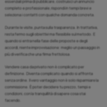
essenziali prima di pubblicare, costruisci un annuncio
completo e professionale, rispondi in tempi brevi e
seleziona i contatti con qualche domanda concreta.
Durante le visite, punta sulla trasparenza. In trattativa,
resta fermo sugli obiettivi ma flessibile sul metodo. E
quando si entra nella fase delle proposte e degli
accordi, niente improvvisazione: meglio un passaggio in
più di verifica che una firma frettolosa.
Vendere casa da privato non è complicato per
definizione. Diventa complicato quando si affronta
senza ordine. Il vero vantaggio non è solo risparmiare la
commissione. È poter decidere tu prezzo, tempi e
condizioni, con la tranquillità di sapere cosa stai
facendo.