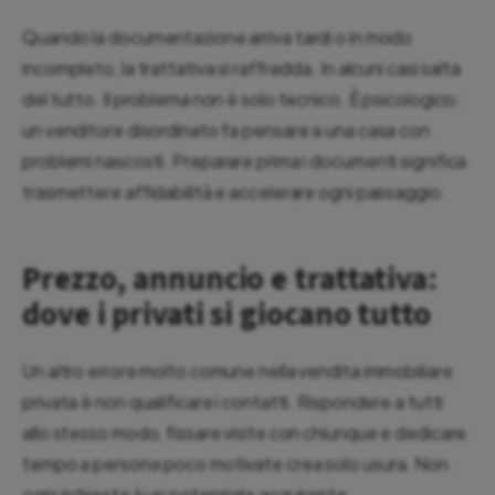
Quando la documentazione arriva tardi o in modo
incompleto, la trattativa si raffredda. In alcuni casi salta
del tutto. Il problema non è solo tecnico. È psicologico:
un venditore disordinato fa pensare a una casa con
problemi nascosti. Preparare prima i documenti significa
trasmettere affidabilità e accelerare ogni passaggio.
Prezzo, annuncio e trattativa:
dove i privati si giocano tutto
Un altro errore molto comune nella vendita immobiliare
privata è non qualificare i contatti. Rispondere a tutti
allo stesso modo, fissare visite con chiunque e dedicare
tempo a persone poco motivate crea solo usura. Non
ogni richiesta è un potenziale acquirente.