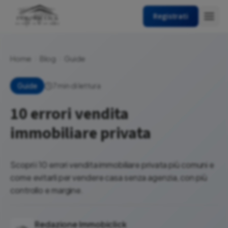
Registrati
Home
Blog
Guide
7 min di lettura
Guide
10 errori vendita
immobiliare privata
Scopri i 10 errori vendita immobiliare privata più comuni e
come evitarli per vendere casa senza agenzia, con più
controllo e margine.
Redazione Immobiclick