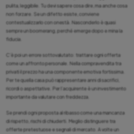
pulita, leggibile. Tu devi sapere cosa dire, ma anche cosa
non forzare. Se un difetto esiste, conviene
contestualizzarlo con onestà. Nasconderlo è quasi
sempre un boomerang, perché emerge dopo e mina la
fiducia.
C’è poi un errore sottovalutato: trattare ogni offerta
come un affronto personale. Nella compravendita tra
privati il prezzo ha una componente emotiva fortissima.
Per te quella casa può rappresentare anni di sacrifici,
ricordi o aspettative. Per l’acquirente è un investimento
importante da valutare con freddezza.
Se prendi ogni proposta al ribasso come una mancanza
di rispetto, rischi di chiuderti. Meglio distinguere tra
offerte pretestuose e segnali di mercato. A volte un