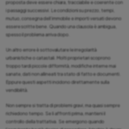
proposta deve essere chiara, tracciabile e coerente con
i passaggi successivi. Le condizioni su prezzo, tempi,
mutuo, consegna dell’immobile e importi versati devono
essere scritte bene. Quando una clausola è ambigua,
spesso il problema arriva dopo.
Un altro errore è sottovalutare le irregolarità
urbanistiche o catastali. Molti proprietari scoprono
troppo tardi piccole difformità, modifiche interne mai
sanate, dati non allineati tra stato di fatto e documenti.
Eppure questi aspetti incidono direttamente sulla
vendibilità.
Non sempre si tratta di problemi gravi, ma quasi sempre
richiedono tempo. Se li affronti prima, mantieni il
controllo della trattativa. Se emergono quando