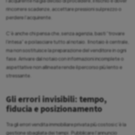
l’acquirente ha già deciso di procedere, il rischio è dover
rincorrere scadenze, accettare pressioni sul prezzo o
perdere l’acquirente.
C’è anche chi pensa che, senza agenzia, basti “trovare
l’intesa” e poi lasciare tutto al notaio. Il notaio è centrale,
ma non sostituisce la preparazione del venditore in ogni
fase. Arrivare dal notaio con informazioni incomplete o
aspettative non allineate rende il percorso più lento e
stressante.
Gli errori invisibili: tempo,
fiducia e posizionamento
Tra gli errori vendita immobiliare privata più costosi c’è la
gestione sbagliata dei tempi. Pubblicare l’annuncio