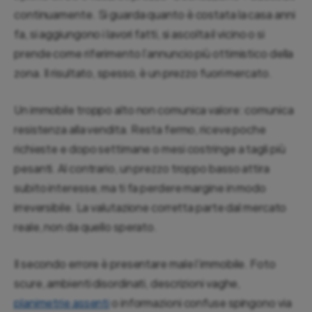
continuamente. Si guarda quanto è costata la casa anni
fa, si aggiungono i lavori fatti, si ascolta il vicino o si
prende come riferimento l’annuncio più ottimistico della
zona. Il risultato, spesso, è un prezzo fuori mercato.
Un immobile troppo alto non comunica valore: comunica
resistenza alla vendita. Resta fermo, riceve poche
richieste e dopo settimane o mesi costringe a tagli più
pesanti. Al contrario, un prezzo troppo basso attira
subito interesse, ma ti fa perdere margine in modo
irreversibile. La valutazione corretta parte dal mercato
reale, non da quello sperato.
Il secondo errore è presentare male l’immobile. Foto
scure, ambienti disordinati, descrizioni vaghe,
planimetrie assenti
o informazioni confuse spingono via