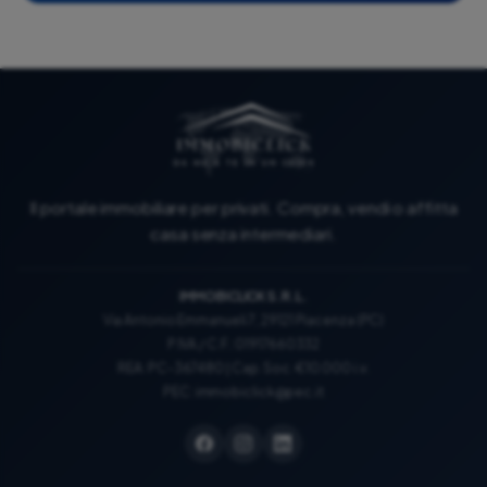
Il portale immobiliare per privati. Compra, vendi o affitta
casa senza intermediari.
IMMOBICLICK S.R.L.
Via Antonio Emmanueli 7, 29121 Piacenza (PC)
P.IVA / C.F.: 01917660332
REA: PC-367480 | Cap. Soc. €10.000 i.v.
PEC:
immobiclick@pec.it