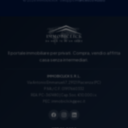
©
2026
Immobiclick · Sviluppo
Francesco Russo
Il portale immobiliare per privati. Compra, vendi o affitta
casa senza intermediari.
IMMOBICLICK S.R.L.
Via Antonio Emmanueli 7, 29121 Piacenza (PC)
P.IVA / C.F.: 01917660332
REA: PC-367480 | Cap. Soc. €10.000 i.v.
PEC:
immobiclick@pec.it