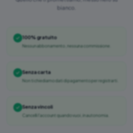
bianco.
100% gratuito
Nessun abbonamento, nessuna commissione.
Senza carta
Non ti chiediamo dati di pagamento per registrarti.
Senza vincoli
Cancelli l'account quando vuoi, in autonomia.