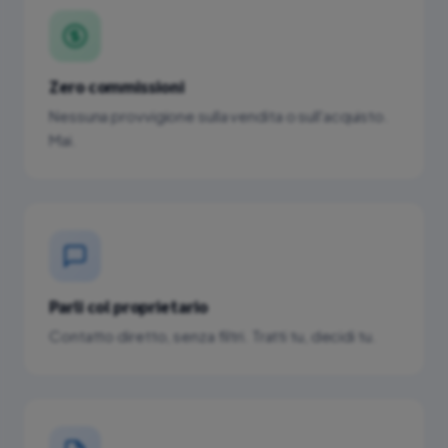
Zero commissioni
Nessuna provvigione sulla vendita o sull'acquisto.
Mai.
Parli col proprietario
Contatto diretto, senza filtri. Tratti tu, decidi tu.