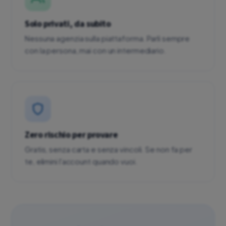
Solo privati, da subito
Nessuna agenzia sulla piattaforma. Parli sempre
con la persona, mai con un intermediario.
Zero rischio per provare
Gratis, senza carta e senza vincoli. Se non fa per
te, elimini l'account quando vuoi.