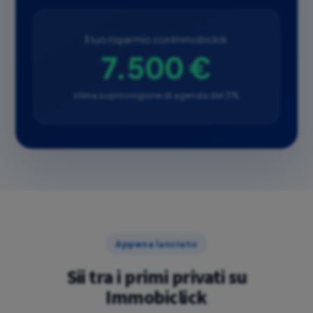
Il tuo risparmio con Immobiclick
7.500 €
stima su provvigione di agenzia del 3%
Appena lanciato
Sii tra i primi privati su
Immobiclick