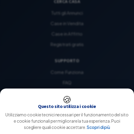
CERCA CASA
Tutti gli Annunci
Case in Vendita
Case in Affitto
Registrati gratis
SUPPORTO
Come Funziona
FAQ
Contattaci
🍪
Chi Siamo
Questo sito utilizza i cookie
Utilizziamo cookie tecnici necessari per il funzionamento del sito
LEGALE
e cookie funzionali per migliorare la tua esperienza. Puoi
scegliere quali cookie accettare.
Scopri di più
Privacy Policy