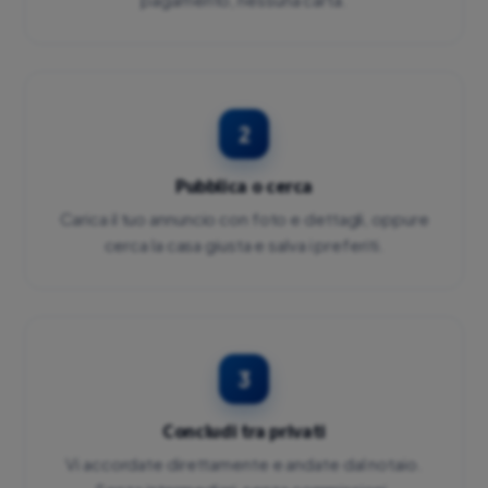
2
Pubblica o cerca
Carica il tuo annuncio con foto e dettagli, oppure
cerca la casa giusta e salva i preferiti.
3
Concludi tra privati
Vi accordate direttamente e andate dal notaio.