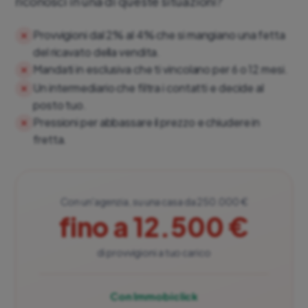
riconosci in una di queste situazioni?
Provvigioni dal 2% al 4% che si mangiano una fetta
del ricavato della vendita.
Mandati in esclusiva che ti vincolano per 6 o 12 mesi.
Un intermediario che filtra i contatti e decide al
posto tuo.
Pressioni per abbassare il prezzo e chiudere in
fretta.
Con un'agenzia, su una casa da 250.000 €
fino a 12.500 €
di provvigioni a tuo carico
Con Immobiclick