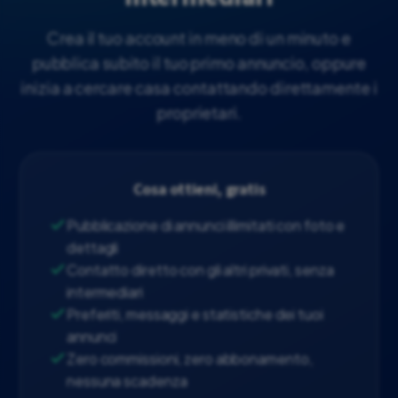
Crea il tuo account in meno di un minuto e
pubblica subito il tuo primo annuncio, oppure
inizia a cercare casa contattando direttamente i
proprietari.
Cosa ottieni, gratis
Pubblicazione di annunci illimitati con foto e
dettagli
Contatto diretto con gli altri privati, senza
intermediari
Preferiti, messaggi e statistiche dei tuoi
annunci
Zero commissioni, zero abbonamento,
nessuna scadenza