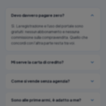
Devo davvero pagare zero?
Sì. La registrazione e l'uso del portale sono
gratuiti: nessun abbonamento e nessuna
commissione sulla compravendita. Quello che
concordi con l'altra parte resta tra voi.
Mi serve la carta di credito?
Come si vende senza agenzia?
Sono alle prime armi, è adatto a me?