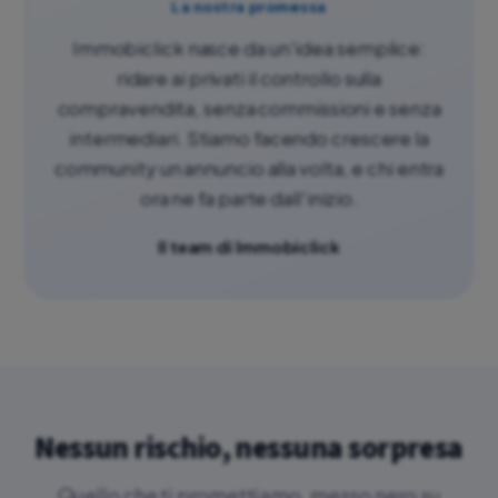
La nostra promessa
Immobiclick nasce da un'idea semplice:
ridare ai privati il controllo sulla
compravendita, senza commissioni e senza
intermediari. Stiamo facendo crescere la
community un annuncio alla volta, e chi entra
ora ne fa parte dall'inizio.
Il team di Immobiclick
Nessun rischio, nessuna sorpresa
Quello che ti promettiamo, messo nero su