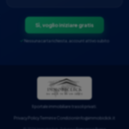
Sì, voglio iniziare gratis
Nessuna carta richiesta, account attivo subito
Il portale immobiliare tra soli privati.
Privacy Policy
Termini e Condizioni
info@immobiclick.it