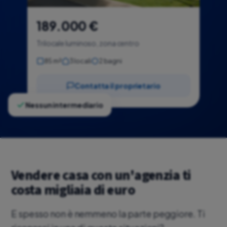
189.000 €
Trilocale luminoso, zona centro
85 m²
3 locali
2 bagni
Contatta il proprietario
Nessun intermediario
Vendere casa con un'agenzia ti
costa migliaia di euro
E spesso non è nemmeno la parte peggiore. Ti