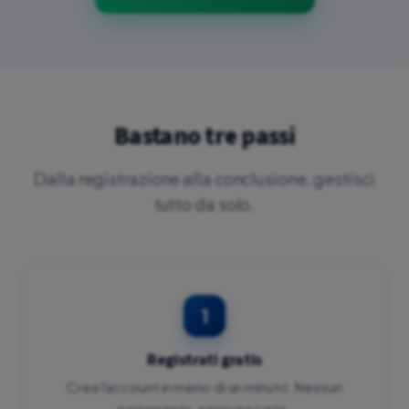
Bastano tre passi
Dalla registrazione alla conclusione, gestisci
tutto da solo.
1
Registrati gratis
Crea l'account in meno di un minuto. Nessun
pagamento, nessuna carta.