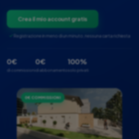
Crea il mio account gratis
Registrazione in meno di un minuto, nessuna carta richiesta
0€
0€
100%
di commissioni
di abbonamento
solo privati
0€ COMMISSIONI