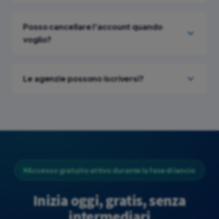
Posso cancellare l'account quando
voglio?
Le agenzie possono iscriversi?
Accesso gratuito attivo durante la fase di lancio
Inizia oggi, gratis, senza
intermediari