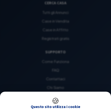
CERCA CASA
Tutti gli Annunci
Case in Vendita
Case in Affitto
Registrati gratis
SUPPORTO
Come Funziona
FAQ
Contattaci
Chi Siamo
🍪
LEGALE
Questo sito utilizza i cookie
Privacy Policy