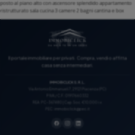
posto al piano alto con ascensore splendido appartamento
ristrutturato sala cucina 3 camere 2 bagni cantina e box
Il portale immobiliare per privati. Compra, vendi o affitta
casa senza intermediari.
IMMOBICLICK S.R.L.
Via Antonio Emmanueli 7, 29121 Piacenza (PC)
P.IVA / C.F.: 01917660332
REA: PC-367480 | Cap. Soc. €10.000 i.v.
PEC:
immobiclick@pec.it