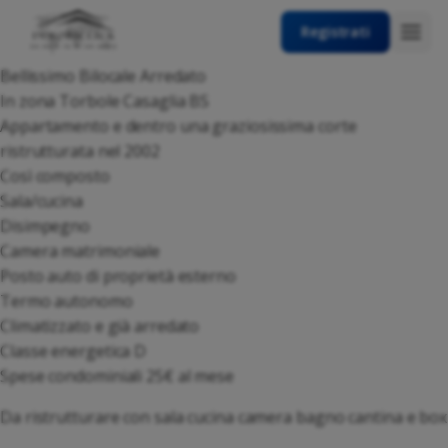
Registrati
Bellissimo Bilocale Arredato
In zona Torbole Casaglia BS
Appartamento e dentro una graziosissima corte
ristrutturata nel 2002
Così composto
Sala/cucina
Disimpegno
Camera matrimoniale
Posto auto di proprietà esterno
Termo autonomo
Climatizzato e già arredato
Classe energetica D
Spese condominiali 25€ al mese
Da ristrutturare con sala cucina camera bagno cantina e box