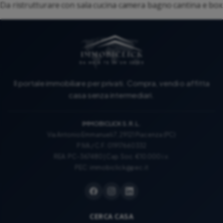
Da ristrutturare con sala cucina camera bagno cantina e box
Il portale immobiliare per privati. Compra, vendi o affitta
casa senza intermediari.
IMMOBICLICK S.R.L.
Via Antonio Emmanueli 7, 29121 Piacenza (PC)
P.IVA / C.F.: 01917660332
REA: PC-367480 | Cap. Soc. €10.000 i.v.
PEC:
immobiclick@pec.it
CERCA CASA