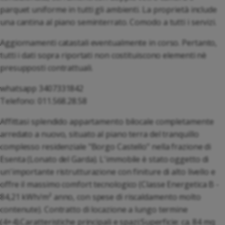
parquet uniforme in tutti gli ambienti. La proprietà include
una cantina al piano seminterrato. Comodo a tutti i servizi.
Aggiornamenti catastali eventualmente in corso. Pertanto,
tutti i dati sopra riportati non costituiscono elementi nè
presupposti contrattuali.
whatsapp 3407331842
Telefono: 011.568.28.58
Affittasi splendido appartamento bilocale completamente
arredato a nuovo, situato al piano terra del tranquillo
complesso residenziale "Borgo Castello" nella frazione di
Esenta (Lonato del Garda). L'immobile è stato oggetto di
un'importante ristrutturazione con finiture di alto livello e
offre il massimo comfort tecnologico (Classe Energetica B -
84,21 kWh/m² anno, con spese di riscaldamento molto
contenute). Contratto di locazione a lungo termine
(4+4).Caratteristiche principali e spazi:Superficie: ca. 84 mq