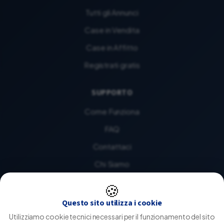
Tutti gli Annunci
Case in Vendita
Case in Affitto
Registrati gratis
SUPPORTO
Come Funziona
FAQ
Contattaci
Chi Siamo
🍪
LEGALE
Questo sito utilizza i cookie
Privacy Policy
Utilizziamo cookie tecnici necessari per il funzionamento del sito