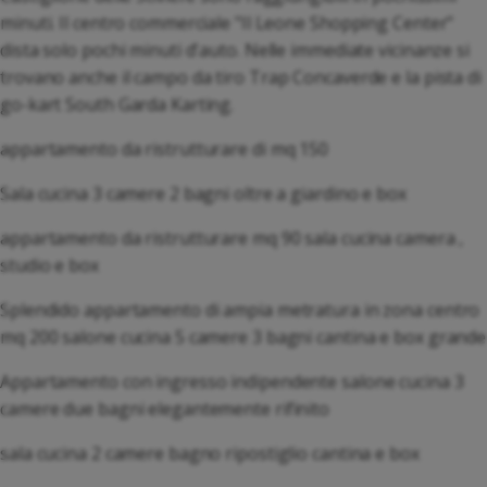
minuti. Il centro commerciale "Il Leone Shopping Center"
dista solo pochi minuti d'auto. Nelle immediate vicinanze si
trovano anche il campo da tiro Trap Concaverde e la pista di
go-kart South Garda Karting.
appartamento da ristrutturare di mq 150
Sala cucina 3 camere 2 bagni oltre a giardino e box
appartamento da ristrutturare mq 90 sala cucina camera ,
studio e box
Splendido appartamento di ampia metratura in zona centro
mq 200 salone cucina 5 camere 3 bagni cantina e box grande
Appartamento con ingresso indipendente salone cucina 3
camere due bagni elegantemente rifinito
sala cucina 2 camere bagno ripostiglio cantina e box