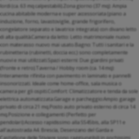
lordi (ca. 63 mq calpestabili).Zona giorno (37 mq): Ampia
cucina abitabile moderna e super accessoriata (piano a
induzione, forno, lavastoviglie, grande frigorifero,
congelatore separato e lavatrice integrata) con divano letto
di alta qualità.Camera da letto: Letto matrimoniale nuovo
con materasso nuovo mai usato.Bagno: Tutti i sanitari e la
rubinetteria (rubinetti, doccia ecc.) sono completamente
nuovi e mai utilizzati.Spazi esterni: Due giardini privati
(fronte e retro).Taverna / Hobby room (ca. 14 mq):
Interamente rifinita con pavimento in laminato e pannelli
insonorizzati. Ideale come home-office, sala musica o
camera per gli ospiti.Comfort: Climatizzatore e tenda da sole
elettrica automatizzata.Garage e parcheggio:Ampio garage
privato di circa 21 mq.Posto auto privato esterno di circa 14
mq.Posizione e collegamenti (Perfetto per
pendolari):Accesso rapidissimo alla SS45bis, alla SP11 e
all'autostrada A4. Brescia, Desenzano del Garda e
Castiglione delle Stiviere sono raggiungibili in pochissimi