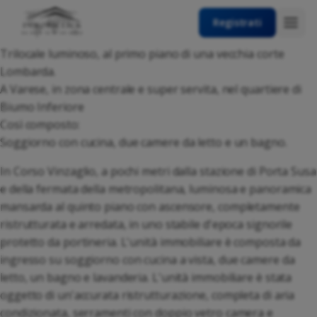
Registrati
Trilocale luminoso, al primo piano di una vecchia corte
Lombarda.
A Varese, in zona centrale e super servita, nel quartiere di
Biumo Inferiore
Così composto:
Soggiorno con cucina, due camere da letto e un bagno.
In Corso Vinzaglio, a pochi metri dalla stazione di Porta Susa
e della fermata della metropolitana, luminosa e panoramica
mansarda al quinto piano con ascensore, completamente
ristrutturata e arredata, in uno stabile d'epoca signorile
protetto da portineria. L'unità immobiliare è composta da
ingresso su soggiorno con cucina a vista, due camere da
letto, un bagno e lavanderia. L'unità immobiliare è stata
oggetto di un'accurata ristrutturazione, completa di aria
condizionata, serramenti con doppio vetro camera e