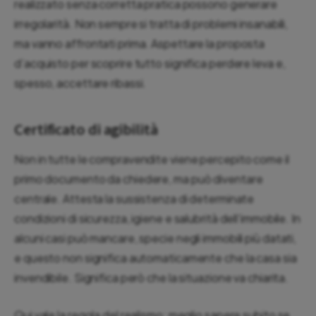
realizzato senza corretta pratica possono generare
irregolarità. Non sempre si tratta di problemi insanabili,
ma vanno affrontati prima. Aspettare la proposta
d’acquisto per scoprire tutto significa perdere leva e,
spesso, accettare ribassi.
Certificato di agibilità
Non in tutte le compravendite viene percepito come il
primo documento da chiedere, ma può diventare
centrale. Attesta la sussistenza di determinate
condizioni di sicurezza, igiene e salubrità dell’immobile. In
alcuni casi può mancare, specie negli immobili più datati,
e questo non significa automaticamente che la casa sia
invendibile. Significa però che la situazione va chiarita.
Qui vale la regola del realismo: meglio sapere subito se