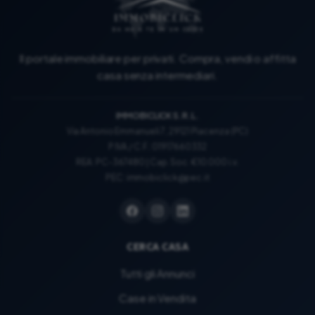
Il portale immobiliare per privati. Compra, vendi o affitta
casa senza intermediari.
IMMOBICLICK S.R.L.
Via Antonio Emmanueli 7, 29121 Piacenza (PC)
P.IVA / C.F.: 01917660332
REA: PC-367480 | Cap. Soc. €10.000 i.v.
PEC:
immobiclick@pec.it
CERCA CASA
Tutti gli Annunci
Case in Vendita