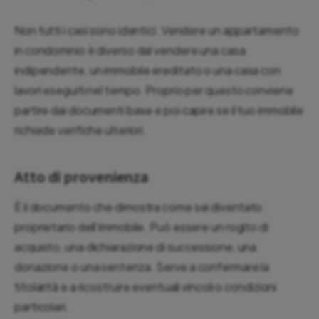
Non tutti i casi sono identici. Vendere un appartamento
in condominio è diverso dal vendere una casa
indipendente, un immobile ereditato o una casa con
lavori eseguiti nel tempo. Proprio per questo conviene
partire dai documenti base e poi capire se il tuo immobile
richiede verifiche ulteriori.
Atto di provenienza
È il documento che dimostra come sei diventato
proprietario dell’immobile. Può essere un rogito di
acquisto, una dichiarazione di successione, una
donazione o una sentenza. Serve a confermare la
titolarità e a ricostruire eventuali vincoli o condizioni
particolari.