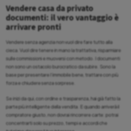
Vendere casa da privato
documenti: il vero vantaggio è
arrivare pronti
Vendere senza agenzia non vuol dire fare tutto alla
cieca. Vuol dire tenere in mano la trattativa, risparmiare
sulle commissioni e muoversi con metodo. I documenti
non sono un ostacolo burocratico da subire. Sono la
base per presentare l’immobile bene, trattare con più
forza e chiudere senza sorprese.
Se inizi da qui, con ordine e trasparenza, hai già fatto la
parte più intelligente della vendita. E quando arriverà il
compratore giusto, non dovrai rincorrere carte: potrai
concentrarti solo su prezzo, tempi e accordi che