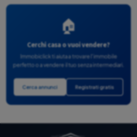
🏠
Cerchi casa o vuoi vendere?
Immobiclick ti aiuta a trovare l'immobile
perfetto o a vendere il tuo senza intermediari.
Cerca annunci
Registrati gratis