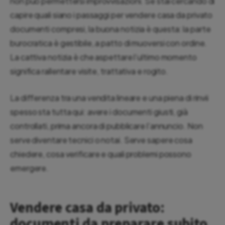
non può permettersi improvvisazioni. Se stai cercando di
capire quali siano i passaggi per vendere casa da privato
documenti compresi, la buona notizia è questa: la parte
burocratica è gestibile, a patto di muoversi con ordine.
La cattiva notizia è che aspettare l’ultimo momento
significa rallentare visite, trattativa e rogito.
La differenza tra una vendita lineare e una piena di rinvii
spesso sta tutta qui: avere i documenti giusti, già
controllati, prima ancora di pubblicare l’annuncio. Non
serve diventare tecnici o notai. Serve sapere cosa
chiedere, cosa verificare e quali problemi possono
emergere.
Vendere casa da privato:
documenti da preparare subito