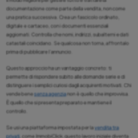
documentazione come parte della vendita, non come
una pratica successiva. Crea un fascicolo ordinato,
digitale e cartaceo, con i documenti essenziali
aggiornati. Controlla che nomi, indirizzi, subalterni e dati
catastali coincidano. Se qualcosa non torna, affrontalo
prima di pubblicare l’annuncio.
Questo approccio ha un vantaggio concreto: ti
permette di rispondere subito alle domande serie e di
distinguere i semplici curiosi dagli acquirenti motivati. Chi
vende bene
senza agenzia
non è quello che improvvisa.
È quello che si presenta preparato e mantiene il
controllo.
Se usi una piattaforma impostata per la
vendita tra
privati
, come ImmobiClick, questo lavoro iniziale diventa