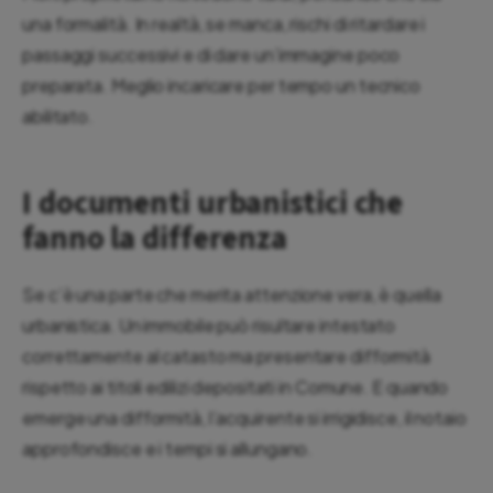
una formalità. In realtà, se manca, rischi di ritardare i
passaggi successivi e di dare un’immagine poco
preparata. Meglio incaricare per tempo un tecnico
abilitato.
I documenti urbanistici che
fanno la differenza
Se c’è una parte che merita attenzione vera, è quella
urbanistica. Un immobile può risultare intestato
correttamente al catasto ma presentare difformità
rispetto ai titoli edilizi depositati in Comune. E quando
emerge una difformità, l’acquirente si irrigidisce, il notaio
approfondisce e i tempi si allungano.