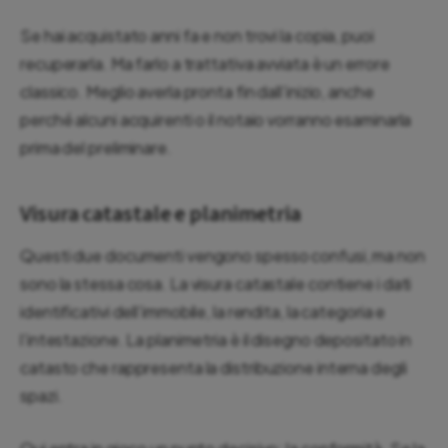
Se hai acquistato anni fa e non trovi la copia, puoi
recuperarla. Ma farlo a trattativa avviata è un errore
classico. Meglio averla pronta fin dall’inizio, anche
perché alcuni acquirenti o il notaio vorranno esaminarla
prima del preliminare.
Visura catastale e planimetria
Questi due documenti vengono spesso confusi, ma non
sono la stessa cosa. La visura catastale contiene i dati
identificativi dell’immobile, la rendita, la categoria e
l’intestazione. La planimetria è il disegno depositato in
catasto che rappresenta la distribuzione interna degli
spazi.