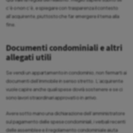
c’è o non c’è, e spiegare con trasparenza il contesto
all’acquirente, piuttosto che far emergere il tema alla
fine.
Documenti condominiali e altri
allegati utili
Se vendi un appartamento in condominio, non fermarti ai
documenti dell’immobile in senso stretto. L’acquirente
vuole capire anche quali spese dovrà sostenere e se ci
sono lavori straordinari approvati o in arrivo.
Avere sotto mano una dichiarazione dell’amministratore
sul pagamento delle spese condominiali, i verbali recenti
delle assemblee e il regolamento condominiale aiuta