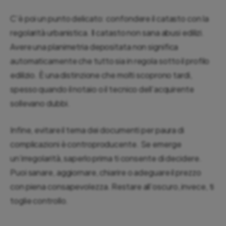
C’è poi un punto delicato: confondere il catasto con la
regolarità urbanistica. Il catasto non sana abusi edilizi.
Avere una planimetria depositata non significa
automaticamente che tutto sia in regola sotto il profilo
edilizio. È una distinzione che molti scoprono tardi,
spesso quando il notaio o il tecnico dell’acquirente
sollevano dubbi.
Infine, evitare il tema dei documenti per paura di
complicazioni è controproducente. Se emerge
un’irregolarità, saperlo prima ti consente di decidere.
Puoi sanare, aggiornare, chiarire o adeguare il prezzo
con piena consapevolezza. Restare all’oscuro, invece, ti
toglie controllo.