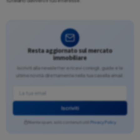
tutelano davvero il tuo interesse.
Resta aggiornato sul mercato
immobiliare
Iscriviti alla newsletter e ricevi consigli, guide e le
ultime novità direttamente nella tua casella email.
Iscriviti
Niente spam, solo contenuti utili.
Privacy Policy