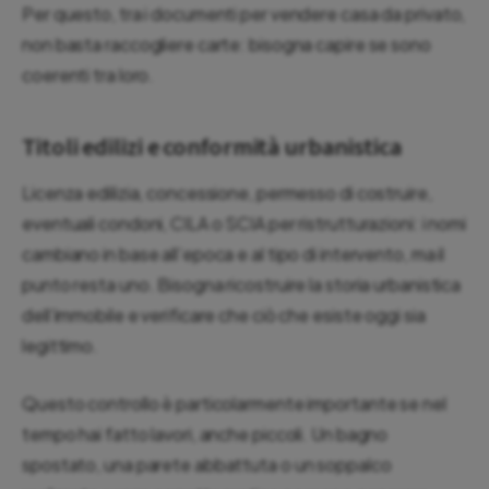
Per questo, tra i documenti per vendere casa da privato,
non basta raccogliere carte: bisogna capire se sono
coerenti tra loro.
Titoli edilizi e conformità urbanistica
Licenza edilizia, concessione, permesso di costruire,
eventuali condoni, CILA o SCIA per ristrutturazioni: i nomi
cambiano in base all’epoca e al tipo di intervento, ma il
punto resta uno. Bisogna ricostruire la storia urbanistica
dell’immobile e verificare che ciò che esiste oggi sia
legittimo.
Questo controllo è particolarmente importante se nel
tempo hai fatto lavori, anche piccoli. Un bagno
spostato, una parete abbattuta o un soppalco