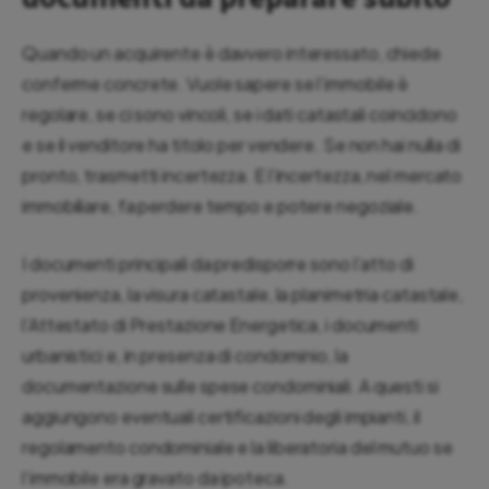
Quando un acquirente è davvero interessato, chiede
conferme concrete. Vuole sapere se l’immobile è
regolare, se ci sono vincoli, se i dati catastali coincidono
e se il venditore ha titolo per vendere. Se non hai nulla di
pronto, trasmetti incertezza. E l’incertezza, nel mercato
immobiliare, fa perdere tempo e potere negoziale.
I documenti principali da predisporre sono l’atto di
provenienza, la visura catastale, la planimetria catastale,
l’Attestato di Prestazione Energetica, i documenti
urbanistici e, in presenza di condominio, la
documentazione sulle spese condominiali. A questi si
aggiungono eventuali certificazioni degli impianti, il
regolamento condominiale e la liberatoria del mutuo se
l’immobile era gravato da ipoteca.