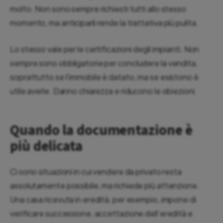
molto. Non sono sempre richiesti tutti allo stesso
momento, ma anticiparli rende la trattativa più pulita.
Lo stesso vale per le certificazioni degli impianti. Non
sempre sono obbligatorie per concludere la vendita,
soprattutto se l’immobile è datato, ma se esistono è
utile averle. Danno chiarezza e riducono le obiezioni.
Quando la documentazione è
più delicata
Ci sono situazioni in cui vendere da privato resta
assolutamente possibile, ma richiede più attenzione.
Una casa ricevuta in eredità, per esempio, impone di
verificare successione, accettazione dell’eredità e