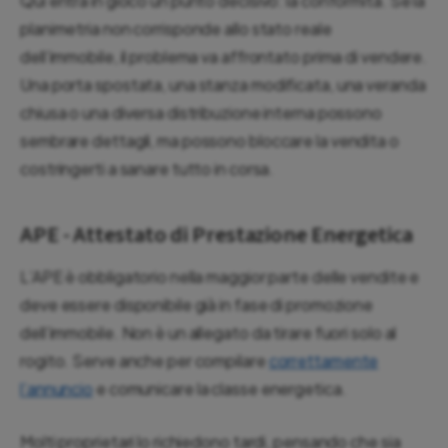
Qui entra in gioco un punto decisivo: la conformità. Se la
planimetria non corrisponde allo stato reale
dell’immobile, il problema va affrontato prima di vendere.
Una porta spostata, una stanza modificata, una veranda
chiusa o una diversa distribuzione interna possono
sembrare dettagli, ma possono bloccare la vendita o
costringerti a sanare tutto in corsa.
APE - Attestato di Prestazione Energetica
L’APE è obbligatorio nella maggior parte delle vendite e
deve essere disponibile già in fase di promozione
dell’immobile. Non è un allegato da tirare fuori solo al
rogito. Serve anche per compilare
correttamente
l’annuncio
e comunicare la classe energetica.
Molti proprietari lo richiedono tardi, pensando che sia