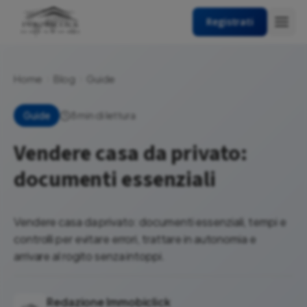
Registrati
Home
Blog
Guide
8 min di lettura
Guide
Vendere casa da privato:
documenti essenziali
Vendere casa da privato: documenti essenziali, tempi e
controlli per evitare errori, trattare in autonomia e
arrivare al rogito senza intoppi.
Redazione Immobiclick