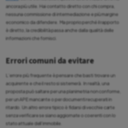
ancora più utile. Hai contatto diretto con chi compra,
nessuna commissione di intermediazione e più margine
economico da difendere. Ma proprio perché il rapporto
è diretto, la credibilità passa anche dalla qualità delle
informazioni che fornisci.
Errori comuni da evitare
L’errore più frequente è pensare che basti trovare un
acquirente e che il resto si sistemerà. In realtà, una
proposta può saltare per una planimetria non conforme,
per un APE mancante o per documenti recuperati in
ritardo. Un altro errore tipico è fidarsi di vecchie carte
senza verificare se siano aggiornate o coerenti con lo
stato attuale dell’immobile.