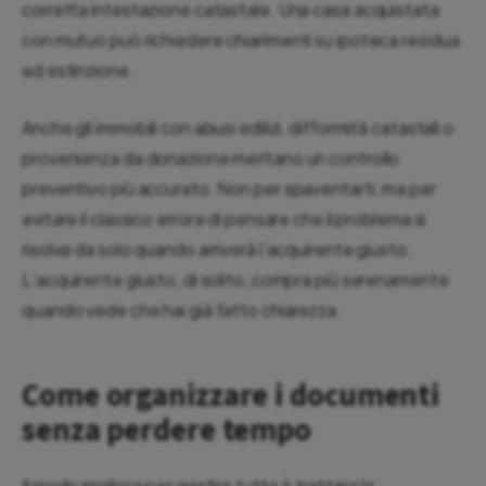
corretta intestazione catastale. Una casa acquistata
con mutuo può richiedere chiarimenti su ipoteca residua
ed estinzione.
Anche gli immobili con abusi edilizi, difformità catastali o
provenienza da donazione meritano un controllo
preventivo più accurato. Non per spaventarti, ma per
evitare il classico errore di pensare che il problema si
risolva da solo quando arriverà l’acquirente giusto.
L’acquirente giusto, di solito, compra più serenamente
quando vede che hai già fatto chiarezza.
Come organizzare i documenti
senza perdere tempo
Il modo migliore per gestire tutto è trattare la