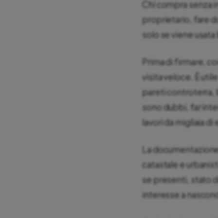
Chi compra senza in
proprietario, fare 
solo se viene usata
Prima di firmare, co
visita veloce. È util
pareti controterra, b
sono dubbi, far inte
lavori da migliaia di 
La documentazione c
catastale e urbanist
se presenti, stato d
interesse a nasconde