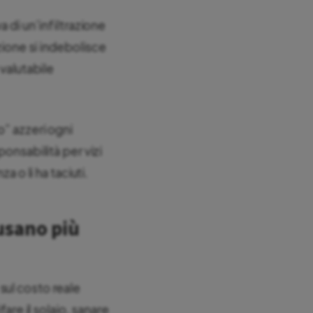
 di un’infiltrazione
zione si indebolisce
 valutabile
o” azzeri ogni
ponsabilità per vizi
a o li ha taciuti.
ausano più
sul costo reale
are il solaio, sanare