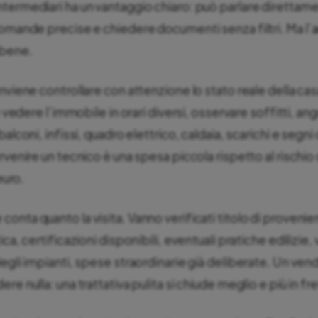
termediari ha un vantaggio chiaro: può parlare direttame
domande precise e chiedere documenti senza filtri. Ma l
 bene.
nviene controllare con attenzione lo stato reale della ca
e vedere l’immobile in orari diversi, osservare soffitti, an
alconi, infissi, quadro elettrico, caldaia, scarichi e segni 
rvenire un tecnico è una spesa piccola rispetto al rischio
euro.
onta quanto la visita. Vanno verificati titolo di proveni
ica, certificazioni disponibili, eventuali pratiche edilizie,
egli impianti, spese straordinarie già deliberate. Un ven
re nulla: una trattativa pulita si chiude meglio e più in fre