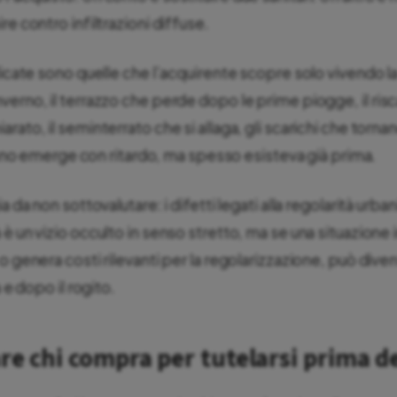
re contro infiltrazioni diffuse.
licate sono quelle che l’acquirente scopre solo vivendo l
verno, il terrazzo che perde dopo le prime piogge, il r
rato, il seminterrato che si allaga, gli scarichi che torna
 danno emerge con ritardo, ma spesso esisteva già prima.
a da non sottovalutare: i difetti legati alla regolarità urban
è un vizio occulto in senso stretto, ma se una situazione i
 o genera costi rilevanti per la regolarizzazione, può div
a e dopo il rogito.
re chi compra per tutelarsi prima de