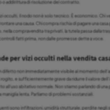
 o addirittura di risoluzione del contratto.
izi occulti, il nodo non è solo tecnico. È economico. Chi v
ffrontare una causa. Chi compra rischia di pagare una casa 
 nella compravendita tra privati, la tutela passa dalla tr
ontrolli fatti prima, non dalle promesse dette a voce.
de per vizi occulti nella vendita casa
un difetto non immediatamente visibile al momento dell’a
rogito, e sufficientemente grave da ridurre il valore del
o all’uso abitativo normale. Non stiamo parlando di una 
na maniglia lenta. Parliamo di problemi sostanziali.
nti sono infiltrazioni, umidità strutturale, perdite negli s