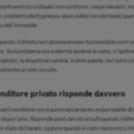
mpianti elettrici o idraulici non conformi, crepe rilevanti, 
, problemi alla fognatura, abusi edilizi non dichiarati qu
to dell’immobile.
questo: il difetto non doveva essere riconoscibile con l’or
e. Se il problema era evidente durante le visite, o facil
ialistici, la situazione cambia. In altre parole, non tutt
icamente un vizio occulto.
enditore privato risponde davvero
rivati il venditore non è automaticamente responsabile di
 dopo l’atto. Risponde però dei vizi occulti quando il dife
è stato dichiarato, oppure quando è stato nascosto o mi