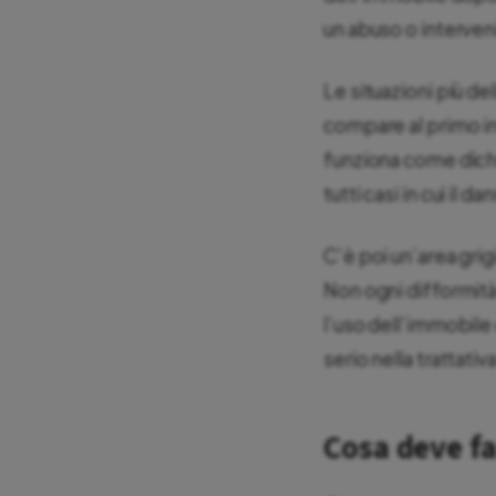
un abuso o interveni
Le situazioni più de
compare al primo in
funziona come dichia
tutti casi in cui il
C’è poi un’area grigi
Non ogni difformità 
l’uso dell’immobile
serio nella trattativ
Cosa deve fa