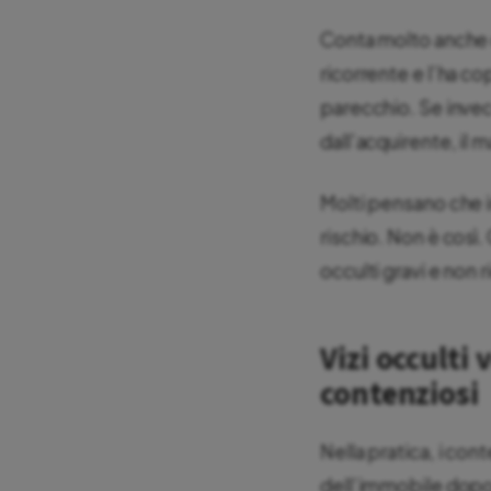
Conta molto anche co
ricorrente e l’ha co
parecchio. Se invece
dall’acquirente, il 
Molti pensano che in
rischio. Non è così.
occulti gravi e non r
Vizi occulti 
contenziosi
Nella pratica, i co
dell’immobile dopo l