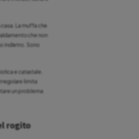
a casa. La muffa che
iscaldamento che non
no indietro. Sono
istica e catastale.
rregolare limita
entare un problema
l rogito