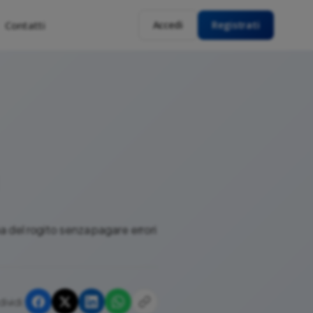
Contatti
Accedi
Registrati
ma del rogito senza pagare errori
ividi: