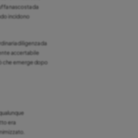
muffa nascosta da
ando incidono
dinaria diligenza da
mente accertabile
o ciò che emerge dopo
 qualunque
tto era
nimizzato.