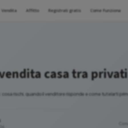
Vendita
Affitto
Registrati gratis
Come Funziona
 vendita casa tra privati
o: cosa rischi, quando il venditore risponde e come tutelarti pri
k
Cond
026