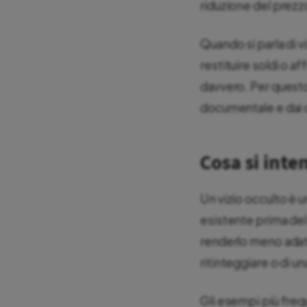
riduzione del prezzo
Quando si parla di v
restituire soldi o a
davvero. Per questo,
documentale e dai c
Cosa si inten
Un vizio occulto è 
esistente prima del 
renderlo meno adatt
ritinteggiare o di u
Gli esempi più freque