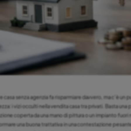
casa senza agenzia fa risparmiare davvero, ma c’è un p
za: i vizi occulti nella vendita casa tra privati. Basta una
razione coperta da una mano di pittura o un impianto fuori
formare una buona trattativa in una contestazione pesante