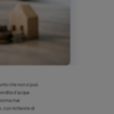
unto che non si può
 perdita d’acqua
 norma mai
, con richieste di