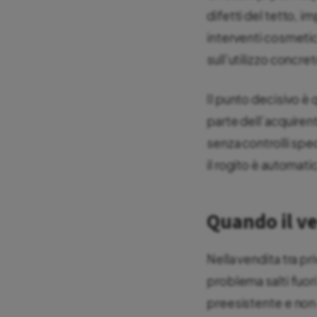
difetti del tetto, i
interventi cosmetici
sull’utilizzo concre
Il punto decisivo è 
parte dell’acquirent
senza controlli spec
il rogito è automat
Quando il v
Nella vendita tra p
problema salti fuori
preesistente e non 