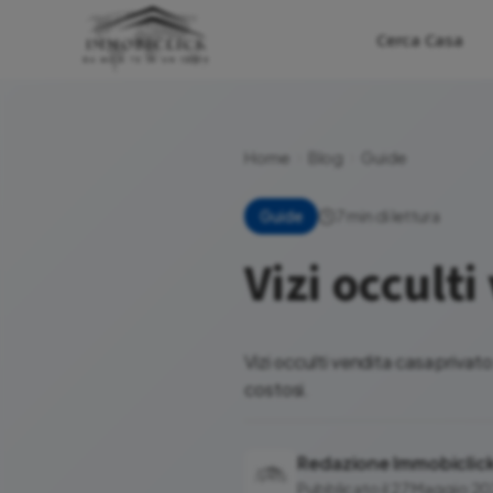
Cerca Casa
Home
Blog
Guide
7 min di lettura
Guide
Vizi occulti
Vizi occulti vendita casa privat
costosi.
Redazione Immobiclic
Pubblicato il 27 Maggio 2