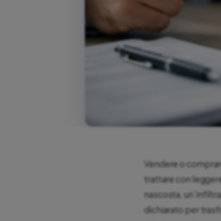
Vendere o comprare 
trattare con leggerez
nascosta, un’infilt
dichiarato per tras