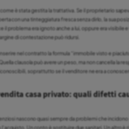
me è stata gestita la trattativa. Se il proprietario sapeva
perta con una tinteggiatura fresca senza dirlo, la sua posi
 il problema era ignoto anche a lui, oppure era visibile e
margine di contestazione può ridursi.
serire nel contratto la formula “immobile visto e piaciut
 Quella clausola può avere un peso, ma non cancella la res
iconoscibili, soprattutto se il venditore ne era a conoscenz
vendita casa privato: quali difetti c
ntenziosi nascono quasi sempre da problemi che incidono 
’acquisto. Un conto è sostituire due sanitari. Un altro è rif