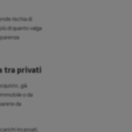
ende rischia di
più di quanto valga
asparenza
 tra privati
cquisto, già
l’immobile o da
parete da
carichi incassati,