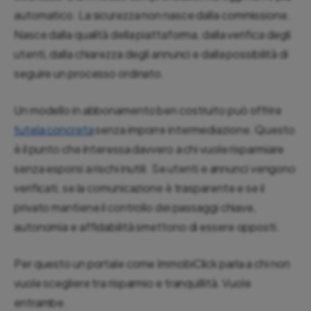
automatico. La sicurezza non nasce dalla commissione.
Nasce dalla qualità della piattaforma, dalla verifica degli
utenti, dalla chiarezza degli annunci e dalla possibilità di
seguire un processo ordinato.
Un modello in abbonamento ben costruito può offrire
tutela concreta
senza imporre intermediazione. Questo
è il punto che interessa davvero a chi vuole risparmiare
senza esporsi a rischi inutili. Se utenti e annunci vengono
verificati, se la comunicazione è trasparente e se il
privato mantiene il controllo dei passaggi chiave,
autonomia e affidabilità smettono di essere opposti.
Per questo un portale come ImmobiClick parla a chi non
vuole scegliere tra risparmio e tranquillità. Vuole
entrambe.