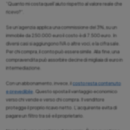
“Quanto mi costa quell’aiuto rispetto al valore reale che
ricevo?”.
Se un’agenzia applica una commissione del 3%, su un
immobile da 250.000 euro il costo è di 7.500 euro. In
diversi casi si aggiungono IVA o altre voci, e la cifra sale.
Per chi compra, il conto può essere simile. Alla fine, una
compravendita può assorbire decine di migliaia di euro in
intermediazione.
Con un abbonamento, invece, il
costo resta contenuto
e prevedibile
. Questo sposta il vantaggio economico
verso chi vende e verso chi compra. Il venditore
protegge il proprio ricavo netto. L’acquirente evita di
pagare un filtro tra sé e il proprietario.