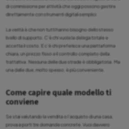
di commissione per attività che oggi possono gestire
direttamente con strumenti digitali semplici.
La verità è che non tutti hanno bisogno dello stesso
livello di supporto. C’è chi vuole la delega totale e
accetta il costo. E c’è chi preferisce una piattaforma
chiara, un prezzo fisso e il controllo completo della
trattativa. Nessuna delle due strade è obbligatoria. Ma
una delle due, molto spesso, è più conveniente.
Come capire quale modello ti
conviene
Se stai valutando la vendita o l’acquisto di una casa,
prova a porti tre domande concrete. Vuoi davvero