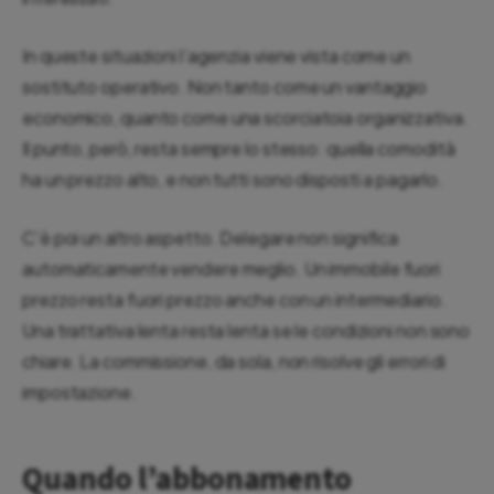
In queste situazioni l’agenzia viene vista come un
sostituto operativo. Non tanto come un vantaggio
economico, quanto come una scorciatoia organizzativa.
Il punto, però, resta sempre lo stesso: quella comodità
ha un prezzo alto, e non tutti sono disposti a pagarlo.
C’è poi un altro aspetto. Delegare non significa
automaticamente vendere meglio. Un immobile fuori
prezzo resta fuori prezzo anche con un intermediario.
Una trattativa lenta resta lenta se le condizioni non sono
chiare. La commissione, da sola, non risolve gli errori di
impostazione.
Quando l’abbonamento