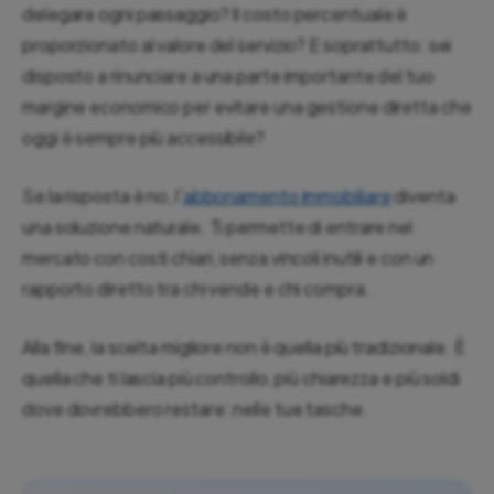
delegare ogni passaggio? Il costo percentuale è
proporzionato al valore del servizio? E soprattutto: sei
disposto a rinunciare a una parte importante del tuo
margine economico per evitare una gestione diretta che
oggi è sempre più accessibile?
Se la risposta è no, l’
abbonamento immobiliare
diventa
una soluzione naturale. Ti permette di entrare nel
mercato con costi chiari, senza vincoli inutili e con un
rapporto diretto tra chi vende e chi compra.
Alla fine, la scelta migliore non è quella più tradizionale. È
quella che ti lascia più controllo, più chiarezza e più soldi
dove dovrebbero restare: nelle tue tasche.