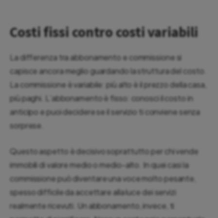
Costi fissi contro costi variabili
La differenza tra abbonamento e commissione si
capisce ancora meglio guardando la struttura del costo.
La commissione è variabile: più alto è il prezzo della casa,
più paghi. L’abbonamento è fisso: conosci il costo in
anticipo e puoi decidere se il servizio ti conviene senza
sorprese.
Questo aspetto è decisivo soprattutto per chi vende
immobili di valore medio o medio-alto. In quei casi la
commissione può diventare una voce molto pesante,
spesso difficile da accettare alla luce dei servizi
realmente ricevuti. Un abbonamento, invece, ti