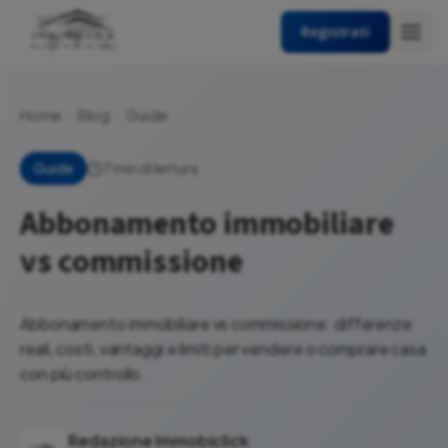
Registrati
Home
Blog
Guide
7 min di lettura
Guide
Abbonamento immobiliare
vs commissione
Abbonamento immobiliare vs commissione: differenze
reali, costi, vantaggi e limiti per vendere o comprare casa
con più controllo.
Redazione Immobiclick