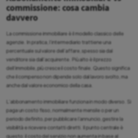
commissione: cosa cambia
davvero
La commissione immobiliare è il modello classico delle
agenzie. In pratica, l’intermediario trattiene una
percentuale sul valore dell’affare, spesso sia dal
venditore sia dall’acquirente. Più alto è il prezzo
dell’immobile, più cresce il costo finale. Questo significa
che il compenso non dipende solo dal lavoro svolto, ma
anche dal valore economico della casa.
L’abbonamento immobiliare funziona in modo diverso. Si
paga un costo fisso, normalmente mensile o per un
periodo definito, per pubblicare l’annuncio, gestire la
visibilità e ricevere contatti diretti. Il punto centrale è
questo: il costo del servizio non aumenta in base al