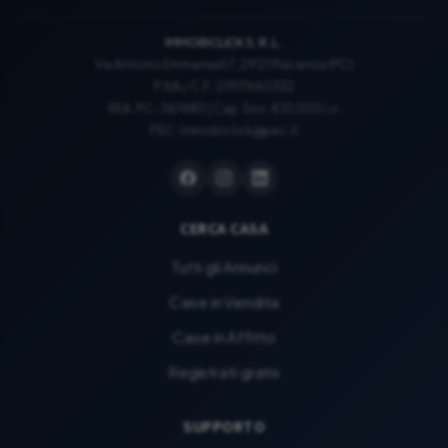
IMMOBICLICK S.R.L.
Via Antonio Emmanueli 7, 29121 Piacenza (PC)
P.IVA / C.F.: 01917660332
REA: PC-367480 | Cap. Soc. €10.000 i.v.
PEC:
immobiclick@pec.it
CERCA CASA
Tutti gli Annunci
Case in Vendita
Case in Affitto
Registrati gratis
SUPPORTO