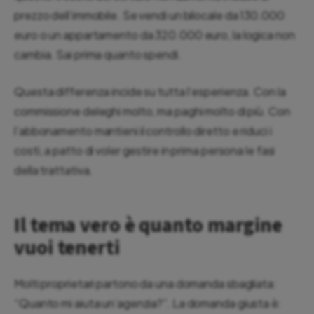
prezzo dell’immobile. Se vendi un bilocale da 130.000
euro o un appartamento da 320.000 euro, la logica non
cambia. Sai prima quanto spendi.
Questa differenza incide su tutta l’esperienza. Con la
commissione deleghi molto, ma paghi molto di più. Con
l’abbonamento mantieni il controllo diretto e riduci i
costi, a patto di voler gestire in prima persona le fasi
della trattativa.
Il tema vero è quanto margine
vuoi tenerti
Molti proprietari partono da una domanda sbagliata:
“Quanto mi aiuta un’agenzia?”. La domanda giusta è: