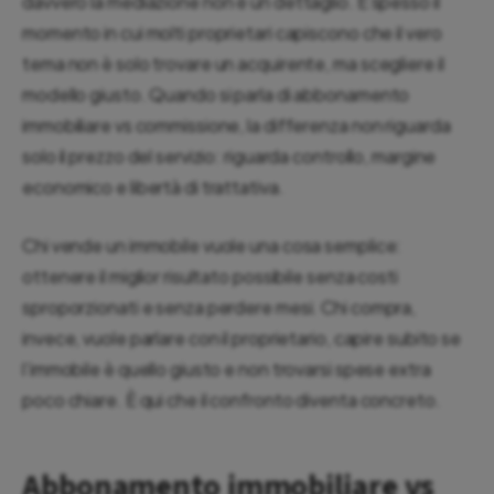
davvero la mediazione non è un dettaglio. È spesso il
momento in cui molti proprietari capiscono che il vero
tema non è solo trovare un acquirente, ma scegliere il
modello giusto. Quando si parla di abbonamento
immobiliare vs commissione, la differenza non riguarda
solo il prezzo del servizio: riguarda controllo, margine
economico e libertà di trattativa.
Chi vende un immobile vuole una cosa semplice:
ottenere il miglior risultato possibile senza costi
sproporzionati e senza perdere mesi. Chi compra,
invece, vuole parlare con il proprietario, capire subito se
l’immobile è quello giusto e non trovarsi spese extra
poco chiare. È qui che il confronto diventa concreto.
Abbonamento immobiliare vs