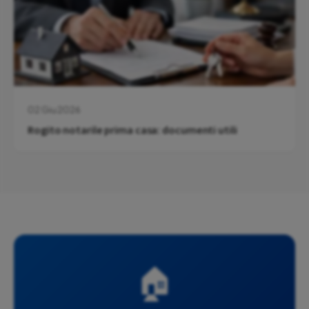
02 Giu 2026
Rogito notarile prima casa: documenti utili
🏠