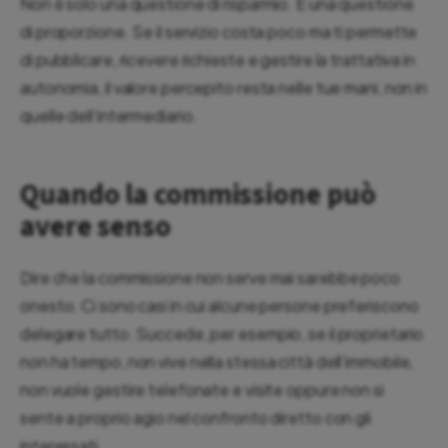
Non è solo una questione di risparmio. È una questione
di proporzione. Se il servizio costa poco ma ti permette
di pubblicare, ricevere richieste e gestire la trattativa in
autonomia, il valore percepito resta nelle tue mani, non in
quelle dell’intermediario.
Quando la commissione può
avere senso
Dire che la commissione non serve mai sarebbe poco
onesto. Ci sono casi in cui alcune persone preferiscono
delegare tutto. Succede, per esempio, se il proprietario
non ha tempo, non vive nella stessa città dell’immobile,
non vuole gestire telefonate e visite oppure non si
sente a proprio agio nel confronto diretto con gli
interessati.