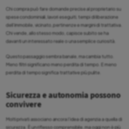
Chi compra può fare domande precise al proprietario su
spese condominiali, lavori eseguiti, tempi di liberazione
dell’immobile, vicinato, pertinenze e margini di trattativa.
Chi vende, allo stesso modo, capisce subito se ha
davanti un interessato reale o una semplice curiosità.
Questo passaggio sembra banale, ma cambia tutto.
Meno filtri significano meno perdita di tempo. E meno
perdita di tempo significa trattative più pulite.
Sicurezza e autonomia possono
convivere
Molti privati associano ancora l’idea di agenzia a quella di
sicurezza. È un riflesso comprensibile, ma oggi non è più