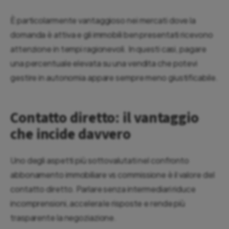
È particolarmente vantaggioso nei mercati dove la
domanda è attiva e gli immobili ben presentati ricevono
attenzione in tempi ragionevoli. In questi casi, pagare
una percentuale elevata su una vendita che potevi
gestire in autonomia appare sempre meno giustificabile.
Contatto diretto: il vantaggio
che incide davvero
Uno degli aspetti più sottovalutati nel confronto
abbonamento immobiliare vs commissione è il valore del
contatto diretto. Parlare senza intermediari riduce
incomprensioni, accelera le risposte e rende più
trasparente la negoziazione.