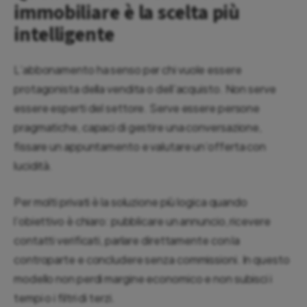
immobiliare è la scelta più
intelligente
L’abbonamento ha senso per chi vuole essere
protagonista della vendita o dell’acquisto. Non serve
essere esperti del settore. Serve essere persone
pragmatiche, capaci di gestire una conversazione,
fissare un appuntamento e valutare un’offerta con
lucidità.
Per molti privati è la soluzione più logica quando
l’obiettivo è chiaro: pubblicare un annuncio, ricevere
contatti verificati, parlare direttamente con la
controparte e concludere senza commissioni. In questo
modello non perdi margine economico e non subisci i
tempi o i filtri di terzi.