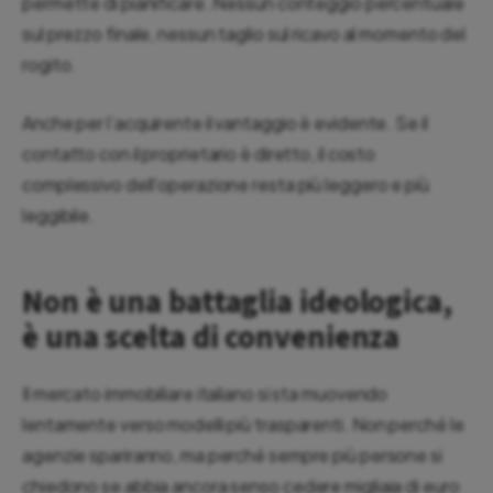
permette di pianificare. Nessun conteggio percentuale
sul prezzo finale, nessun taglio sul ricavo al momento del
rogito.
Anche per l’acquirente il vantaggio è evidente. Se il
contatto con il proprietario è diretto, il costo
complessivo dell’operazione resta più leggero e più
leggibile.
Non è una battaglia ideologica,
è una scelta di convenienza
Il mercato immobiliare italiano si sta muovendo
lentamente verso modelli più trasparenti. Non perché le
agenzie spariranno, ma perché sempre più persone si
chiedono se abbia ancora senso cedere migliaia di euro