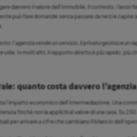
re davvero il valore dell’immobile, il contesto, i lavori fat
irente può fare domande senza passare da terzi e capire s
a.
esto: l’agenzia vende un servizio, il privato gestisce un ra
e utile. In molti altri, il rapporto diretto è più rapido, più 
rale: quanto costa davvero l’agenzia
uta l’impatto economico dell’intermediazione. Una com
nuta finché non la applichi al valore di una casa. Su 2
ali per arrivare a cifre che cambiano il bilancio dell’ope