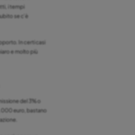
ti, i tempi
ubito se c’è
pporto. In certi casi
chiaro e molto più
missione del 3% o
50.000 euro, bastano
razione.