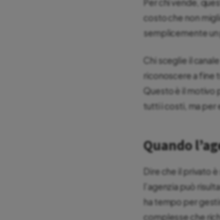
Per chi vende, quest
costo che non migli
semplicemente un p
Chi sceglie il canale
riconoscere a fine t
Questo è il motivo 
tutti i costi, ma pe
Quando l’ag
Dire che il privato
l’agenzia può risul
ha tempo per gestir
complesse che rich