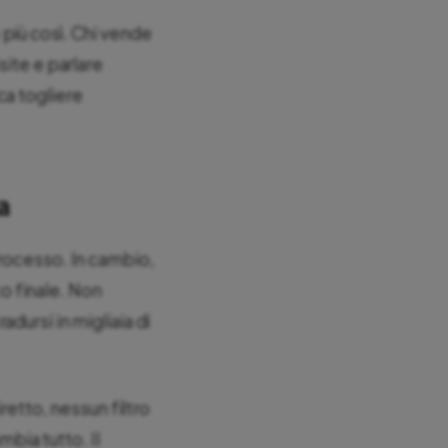
più così. Chi vende
site e parlare
ca togliere
a
processo. In cambio,
o finale. Non
dursi in migliaia di
retto, nessun filtro
bia tutto. Il