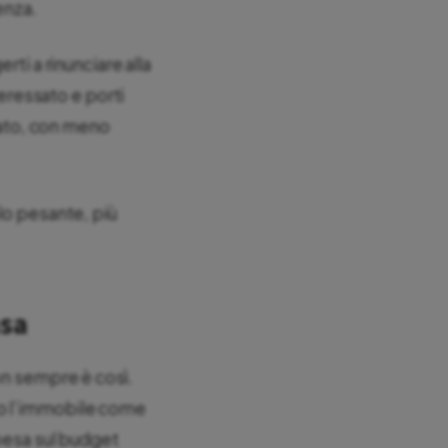
enza.
rti a rinunciare alla
teressato e porti
llato, con meno
lo pesante, più
asa
on sempre è così.
ro l’immobile come
 pesa sul budget