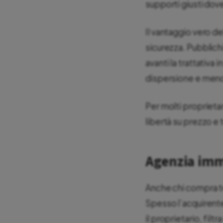
supporti giusti dov
Il vantaggio vero de
sicurezza. Pubblichi
avanti la trattativa
dispersione e meno
Per molti proprieta
libertà su prezzo e
Agenzia immo
Anche chi compra te
Spesso l’acquirent
il proprietario, fil