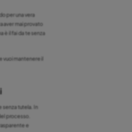
do per una vera
za aver mai provato
 è il fai da te senza
 e vuoi mantenere il
i
 senza tutela. In
 del processo.
rasparente e