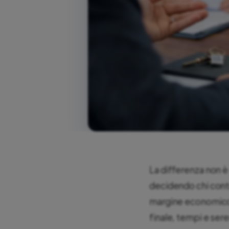
La differenza non è 
decidendo chi control
margine economico vu
finale, tempi e seren