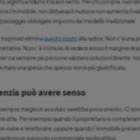
o significa ridurre il ricavo netto. Per chi compra, vuol d
ora l’immobile, non abbassa il mutuo e non aumenta il valo
assaggio obbligato imposto dal modello tradizionale.
 tra privati elimina
questo costo
alla radice. Non c’è una 
rattativa. Non c’è il timore di vedere eroso il margine do
per cui sempre più persone valutano soluzioni dirette: non
r evitare una spesa che spesso non è più giustificata.
enzia può avere senso
 è sempre meglio in assoluto sarebbe poco onesto. Ci sono 
tare utile. Per esempio quando il proprietario è complet
e visite e telefonate, oppure quando l’immobile presenta
iedono un supporto commerciale molto attivo.