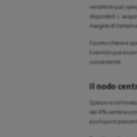
venditore può spiega
disponibili. L’acqu
margine di trattativ
Il punto chiave è qu
il servizio può esser
conveniente.
Il nodo cent
Spesso si sottoval
del 4% sembra conte
pochi punti percentu