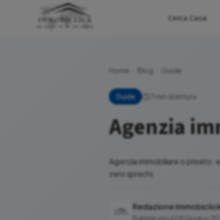
Cerca Casa
Home
Blog
Guide
7 min di lettura
Guide
Agenzia imm
Agenzia immobiliare o privato: e
zero sprechi.
Redazione Immobiclic
Pubblicato il 08 Giugno 2