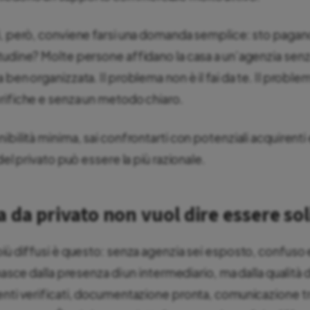
i, però, conviene farsi una domanda semplice: sto pagan
tudine? Molte persone affidano la casa a un’agenzia sen
ben organizzata. Il problema non è il fai da te. Il problema
rifiche e senza un metodo chiaro.
ibilità minima, sai confrontarti con potenziali acquirenti
del privato può essere la più razionale.
 da privato non vuol dire essere sol
iù diffusi è questo: senza agenzia sei esposto, confuso e
 nasce dalla presenza di un intermediario, ma dalla qualità
enti verificati, documentazione pronta, comunicazione t