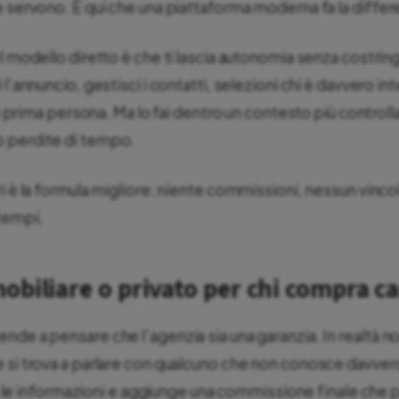
e servono. È qui che una piattaforma moderna fa la differ
l modello diretto è che ti lascia autonomia senza costringe
 l’annuncio, gestisci i contatti, selezioni chi è davvero in
 in prima persona. Ma lo fai dentro un contesto più contro
 perdite di tempo.
ri è la formula migliore: niente commissioni, nessun vinco
 tempi.
biliare o privato per chi compra c
nde a pensare che l’agenzia sia una garanzia. In realtà n
e si trova a parlare con qualcuno che non conosce davve
tra le informazioni e aggiunge una commissione finale che