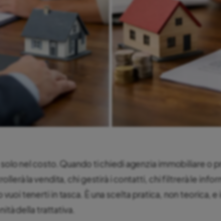
solo nel costo. Quando ti chiedi agenzia immobiliare o priv
lerà la vendita, chi gestirà i contatti, chi filtrerà le inf
oi tenerti in tasca. È una scelta pratica, non teorica, e
ità della trattativa.