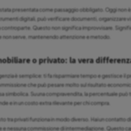
è stata presentata come passaggio obbligato. Oggi non è 
umenti digitali, può verificare documenti, organizzare vi
 controparte. Questo non significa improvvisare. Signifi
ve non serve, mantenendo attenzione e metodo.
biliare o privato: la vera differenz
enzia è semplice: ti fa risparmiare tempo e gestisce il 
ommissione che può pesare molto sul risultato economic
a simbolica. Su una compravendita, la percentuale può tra
nde e in un costo extra rilevante per chi compra.
sto tra privati funziona in modo diverso. Hai un contatto di
e e nessuna commissione di intermediazione. Questo cam