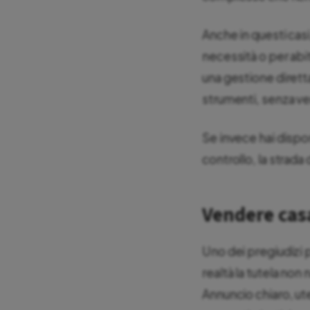
Anche in questi cas
necessità o per abi
una gestione diretta 
strumenti, senza ve
Se invece hai dispon
controllo, la strada 
Vendere casa
Uno dei pregiudizi p
realtà la tutela non
Annuncio chiaro, ut