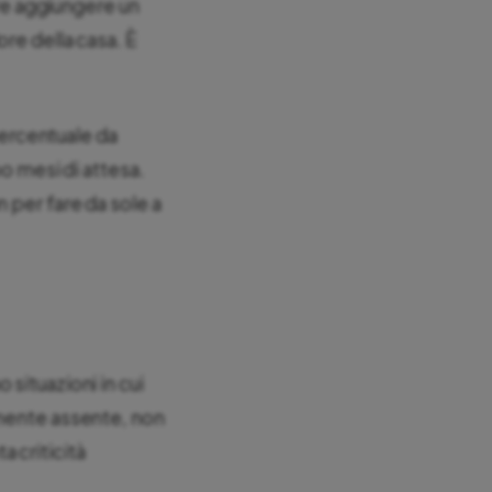
ire aggiungere un
re della casa. È
percentuale da
po mesi di attesa.
 per fare da sole a
situazioni in cui
amente assente, non
 criticità