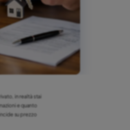
ato, in realtà stai
ormazioni e quanto
 incide su prezzo