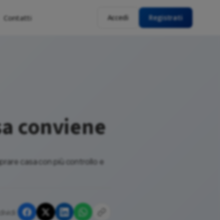
Contatti
Accedi
Registrati
sa conviene
mprare casa con più controllo e
ividi: