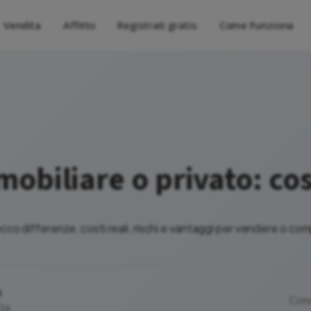
Vendita
Affitto
Registrati gratis
Come Funziona
obiliare o privato: co
cco differenze, costi reali, rischi e vantaggi per vendere o co
k
Cond
026