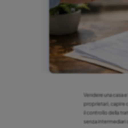
Vendere una casa e l
proprietari, capire
il controllo della tr
senza intermediari 