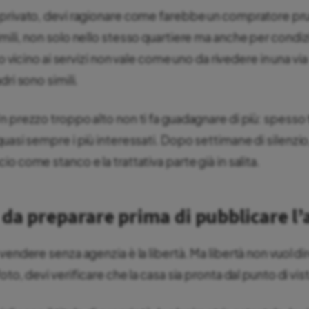
 privato, devi ragionare come farebbe un compratore p
mili, non solo nello stesso quartiere ma anche per condiz
ato vicino ai servizi non vale come uno da rivedere in una vi
dri sono simili.
 prezzo troppo alto non ti fa guadagnare di più: spesso t
uasi sempre i più interessati. Dopo settimane di silenzio
o come stanco e la trattativa parte già in salita.
da preparare prima di pubblicare l
vendere senza agenzia è la libertà. Ma libertà non vuol dir
oto, devi verificare che la casa sia pronta dal punto di v