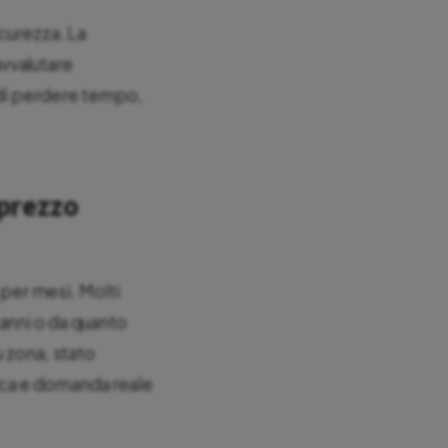
icurezza. La
vvalutare
 di perdere tempo,
prezzo
 per mesi. Molti
anni o da quanto
u zona, stato
ica e domanda reale