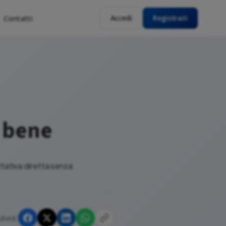
Contatti
Accedi
Registrati
 bene
tativa diretta senza
ividi: