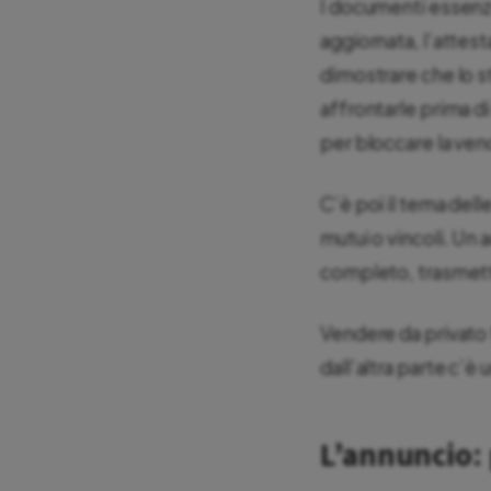
I documenti essenzial
aggiornata, l’attest
dimostrare che lo s
affrontarle prima di 
per bloccare la ven
C’è poi il tema dell
mutui o vincoli. Un
completo, trasmetti
Vendere da privato
dall’altra parte c’è
L’annuncio: