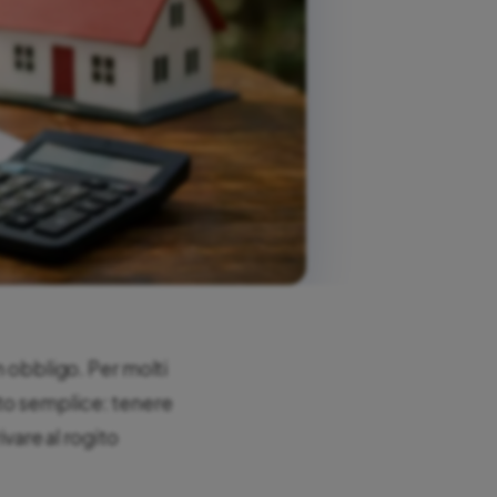
n obbligo. Per molti
lto semplice: tenere
ivare al rogito