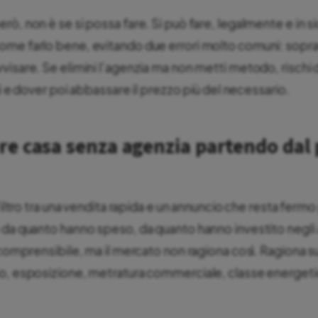
ò, non è se si possa fare. Si può fare, legalmente e in s
ome farlo bene, evitando due errori molto comuni: sopra
visare. Se elimini l’agenzia ma non metti metodo, rischi
ili e dover poi abbassare il prezzo più del necessario.
e casa senza agenzia partendo dal 
 filtro tra una vendita rapida e un annuncio che resta fermo
 da quanto hanno speso, da quanto hanno investito negli 
 comprensibile, ma il mercato non ragiona così. Ragiona s
no, esposizione, metratura commerciale, classe energet