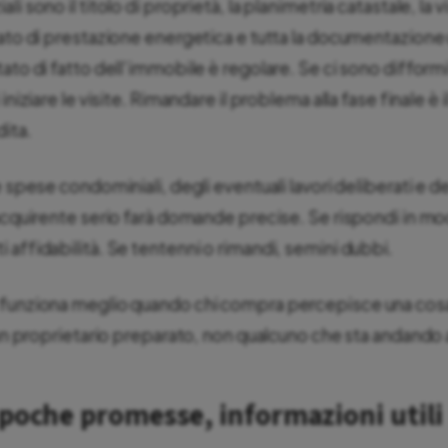
i sono il titolo di proprietà, la planimetria catastale, la v
ato di prestazione energetica e tutta la documentazione u
tato di fatto dell’immobile è regolare. Se ci sono difform
iniziare le visite. Rimandare il problema alla fase finale è
dita.
e spese condominiali, degli eventuali lavori deliberati e d
 acquirente serio farà domande precise. Se rispondi in mo
 affidabilità. Se tentenni o rimandi, semini dubbi.
 funziona meglio quando chi compra percepisce una cos
 un proprietario preparato, non qualcuno che sta andando a
 poche promesse, informazioni utili