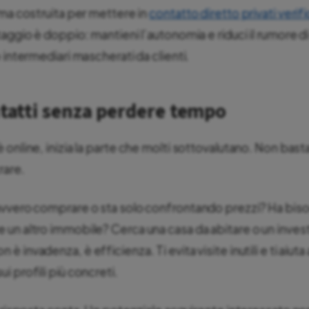
rma costruita per mettere in
contatto diretto privati verifi
aggio è doppio: mantieni l’autonomia e riduci il rumore di
 intermediari mascherati da clienti.
ntatti senza perdere tempo
online, inizia la parte che molti sottovalutano. Non basta
rare.
avvero comprare o sta solo confrontando prezzi? Ha bis
un altro immobile? Cerca una casa da abitare o un inve
 invadenza, è efficienza. Ti evita visite inutili e ti aiut
 profili più concreti.