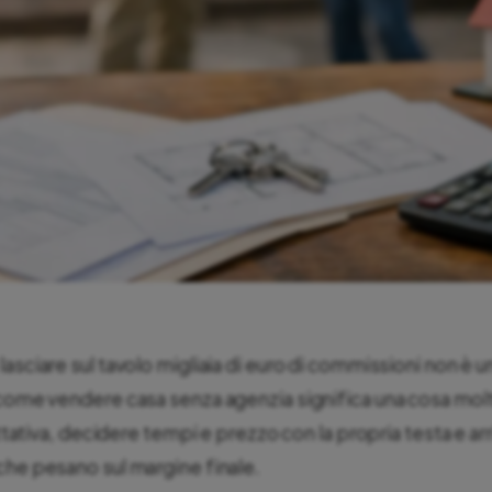
asciare sul tavolo migliaia di euro di commissioni non è u
 come vendere casa senza agenzia significa una cosa mo
attativa, decidere tempi e prezzo con la propria testa e arr
che pesano sul margine finale.