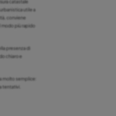
isura catastale
rbanistica utile a
ità, conviene
 il modo più rapido
ella presenza di
do chiaro e
a molto semplice:
 tentativi.