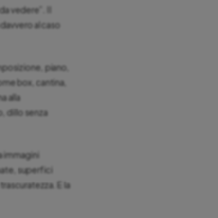
da vedere”. Il
 davvero al caso
mposizione, piano,
ome box, cantina,
a alla
, dillo senza
a immagini
nate, superfici
trascuratezza. E la