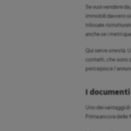
Se vuoi vendere da
immobili davvero si
trilocale ristruttur
anche se i metri qua
Qui serve onestà. Un
contatti, che sono q
percepisce l’annunci
I documenti 
Uno dei vantaggi di 
Prima ancora delle f