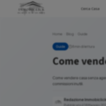
Cerca Casa
Home
Blog
Guide
8 min di lettura
Guide
Come vende
Come vendere casa senza agenzi
commissioni inutili.
Redazione Immobiclic
Pubblicato il 18 Maggio 20