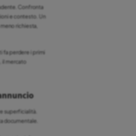
rudente. Confronta
ioni e contesto. Un
a meno richiesta,
i fa perdere i primi
, il mercato
’annuncio
e superficialità.
ista documentale.