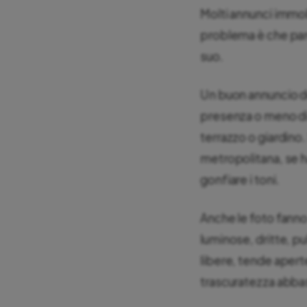
Molti annunci immobi
problema è che paro
suo.
Un buon annuncio d
presenza o meno di
terrazzo o giardino. 
metropolitana, se h
gonfiare i toni.
Anche le foto fanno
luminose, dritte, pu
libere, tende apert
trascuratezza abbas