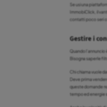
Se usi una piattafo
ImmobiClick, il vant
contatti poco seri o
Gestire i co
Quando l’annuncio è 
Bisogna saperle filt
Chi chiama vuole d
Deve prima vendere 
queste domande non è
tempo ed energie sui