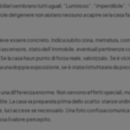
liari sembrano tutti uguali. “Luminoso”, “imperdibile”, “
le del genere non aiutano nessuno a capire se la casa fa
eve essere concreto. Indica subito zona, metratura, co
 ascensore, stato dell’immobile, eventuali pertinenze c
Se la casa ha un punto di forza reale, valorizzalo. Se è vicin
a una doppia esposizione, se è stata ristrutturata da poco
 una differenza enorme. Non servono effetti speciali, m
lite. La casa va preparata prima dello scatto: stanze ordi
e, luci accese se necessario. Una foto confusa comunica 
sa il valore percepito.