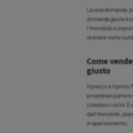
La vera domanda, per
domanda giusta è c
l’immobile e improv
ricevere visite inut
Come vender
giusto
Il prezzo è il primo
proprietari partono
chiedono i vicini. È
dell’immobile, pia
in quel momento.