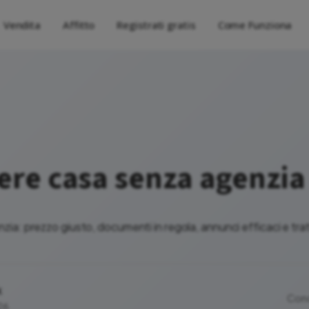
Vendita
Affitto
Registrati gratis
Come Funziona
re casa senza agenzia
a: prezzo giusto, documenti in regola, annunci efficaci e trat
k
Cond
26