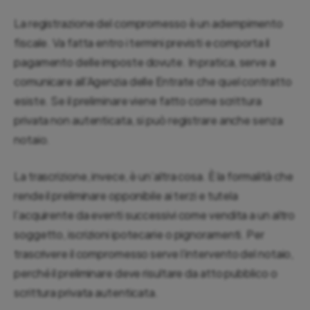
La registrazione del compromesso è un adempimento
fiscale. Va fatta entro i termini previsti e comporta il
pagamento delle imposte dovute. In pratica, serve a
comunicare all’Agenzia delle Entrate che quel contratto
esiste. Se il preliminare viene fatto come scrittura
privata non autenticata, si può registrare anche senza
notaio.
La trascrizione, invece, è un’altra cosa. È la formalità che
rende il preliminare opponibile ai terzi e tutela
l’acquirente da eventi successivi come vendita a un altro
soggetto, iscrizioni ipotecarie o pignoramenti. Per
trascrivere il compromesso serve l’intervento del notaio,
perché il preliminare deve risultare da atto pubblico o
scrittura privata autenticata.