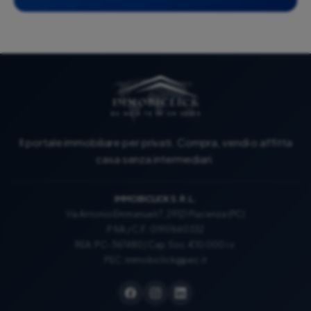
Il portale immobiliare per privati. Compra, vendi o affitta
casa senza intermediari.
IMMOBICLICK S.R.L.
Via Antonio Emmanueli 7, 29121 Piacenza (PC)
P.IVA / C.F.: 01917660332
REA: PC-367480 | Cap. Soc. €10.000 i.v.
PEC:
immobiclick@pec.it