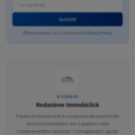
Iscriviti
Niente spam, solo contenuti utili.
Privacy Policy
A CURA DI
Redazione Immobiclick
Il team di Immobiclick è composto da esperti del
settore immobiliare che ti guidano nella
compravendita tra privati. Consigli pratici, guide