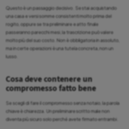
Questo è un passaggio decisivo. Se stai acquistando
una casa e versi somme consistenti molto prima del
rogito, oppure se tra preliminare e atto finale
passeranno parecchi mesi, la trascrizione può valere
molto più del suo costo. Non è obbligatoria in assoluto,
ma in certe operazioni è una tutela concreta, non un
lusso.
Cosa deve contenere un
compromesso fatto bene
Se scegli di fare il compromesso senza notaio, la parola
chiave è chiarezza. Un preliminare scritto male non
diventa più sicuro solo perché avete firmato entrambi.