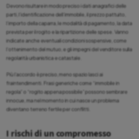
Devono risultare in modo preciso i dati anagrafici delle
parti, l’identificazione dell’immobile, il prezzo pattuito,
l’importo della caparra, le modalità di pagamento, la data
prevista per il rogito e la ripartizione delle spese. Vanno
indicate anche eventuali condizioni sospensive, come
l’ottenimento del mutuo, e gli impegni del venditore sulla
regolarità urbanistica e catastale.
Più l’accordo è preciso, meno spazio lasci ai
fraintendimenti. Frasi generiche come “immobile in
regola” o “rogito appena possibile” possono sembrare
innocue, ma nel momento in cui nasce un problema
diventano terreno fertile per conflitti.
I rischi di un compromesso