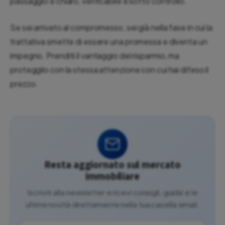
passaggio è chiaro, verificabile e sotto controllo.
Se sei arrivato al compromesso, sei già nella fase in cui la
trattativa smette di essere una promessa e diventa un
impegno. Prenditi il vantaggio del risparmio, ma
proteggilo con la stessa attenzione con cui hai difeso il
prezzo.
Resta aggiornato sul mercato
immobiliare
Iscriviti alla newsletter e ricevi consigli, guide e le
ultime novità direttamente nella tua casella email.