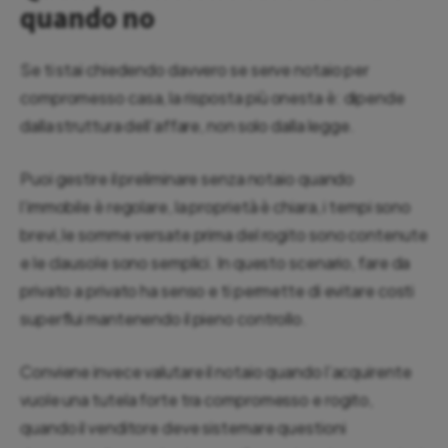
quando no
Se ti stai chiedendo davvero se serve notaio per
compromesso casa, la risposta più onesta è: dipende
dalla struttura dell’affare, non solo dalla legge.
Puoi gestire il preliminare senza notaio quando
l’immobile è regolare, la proprietà è chiara, i tempi sono
brevi, le somme versate prima del rogito sono contenute
e le clausole sono semplici. In questo scenario, fare da
privato a privato ha senso e ti permette di evitare costi
superflui mantenendo il pieno controllo.
Conviene invece valutare il notaio quando l’acquirente
vuole una tutela forte tra compromesso e rogito,
quando il venditore deve sistemare questioni