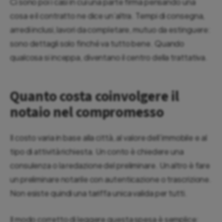
Ci sono poi i casi in cui una parte firma pensando una
cosa e il contratto ne dice un’altra. Tempi di consegna,
arredi inclusi, lavori da completare, mutuo da estinguere:
sono dettagli solo finché va tutto bene. Quando
qualcosa si inceppa, diventano il centro della trattativa.
Quanto costa coinvolgere il
notaio nel compromesso
Il costo varia in base alla città, al valore dell’immobile e al
tipo di attività richiesta. Un conto è chiedere una
consulenza o la redazione del preliminare. Un altro è fare
un preliminare notarile con autenticazione o trascrizione.
Non esiste quindi una tariffa unica valida per tutti.
Il modo corretto di leggere questa spesa è semplice: