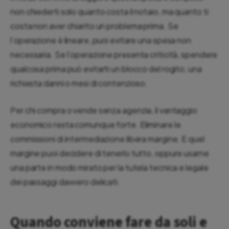
non chiederti solo quanto costa il notaio, ma quanto ti
costa non aver chiarito un problema prima. Se
l’operazione è lineare, puoi evitare una spesa non
necessaria. Se l’operazione presenta criticità, spendere
qualcosa prima può evitarti un blocco del rogito, una
richiesta danni o mesi di contenzioso.
Per chi compra o vende senza agenzia, il vantaggio
economico resta comunque forte. Eliminare le
commissioni di intermediazione libera margine. E quel
margine puoi decidere di tenerlo tutto, oppure usarne
una parte in modo mirato per la tutela tecnica e legale
dei passaggi davvero delicati.
Quando conviene fare da soli e