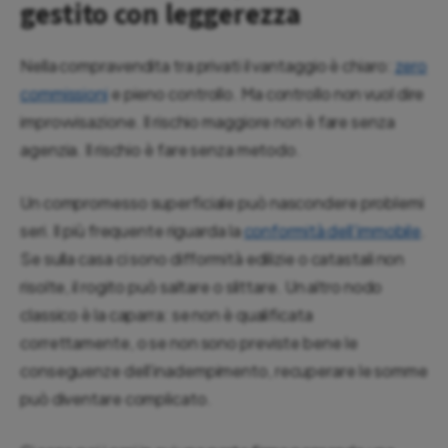
gestito con leggerezza
Nella compravendita tra privati il vantaggio è chiaro:
zero
commissioni
e pieno controllo. Ma controllo non vuol dire
improvvisazione. Il rischio maggiore non è fare senza
agenzia. Il rischio è fare senza metodo.
Un compromesso superficiale può nascondere problemi
seri. Il più frequente riguarda la
conformità dell’immobile
.
Se sulla casa ci sono difformità edilizie o catastali non
risolte, il rogito può saltare o slittare. Un altro nodo
classico è la caparra: se non è qualificata
correttamente, o se non sono previste bene le
conseguenze dell’inadempimento, recuperare le somme
può diventare complicato.