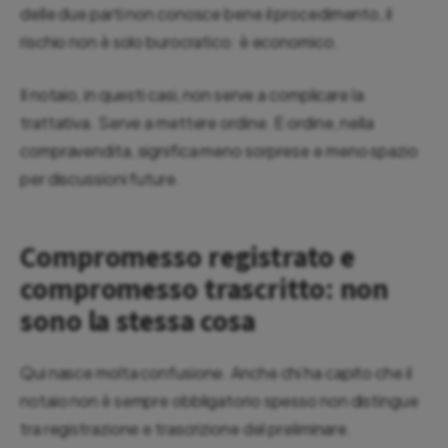
delle due parti non conosce bene il procedimento, il
rischio non è solo burocratico: è economico.
Il notaio, in questi casi, non serve a complicare la
trattativa. Serve a mettere ordine. E ordine, nella
compravendita, significa meno sorprese e meno spazio
per discussioni future.
Compromesso registrato e
compromesso trascritto: non
sono la stessa cosa
Qui nasce molta confusione. Anche chi ha capito che il
notaio non è sempre obbligatorio spesso non distingue
tra registrazione e trascrizione del preliminare.