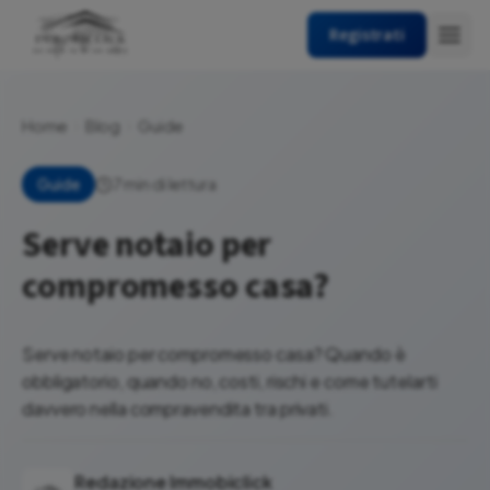
Registrati
Home
Blog
Guide
7 min di lettura
Guide
Serve notaio per
compromesso casa?
Serve notaio per compromesso casa? Quando è
obbligatorio, quando no, costi, rischi e come tutelarti
davvero nella compravendita tra privati.
Redazione Immobiclick