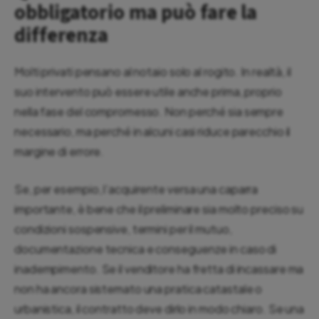
obbligatorio ma può fare la
differenza
Molti privati pensano al notaio solo al rogito. In realtà, il
suo intervento può essere utile anche prima, proprio
nella fase del compromesso. Non perché sia sempre
necessario, ma perché in alcuni casi riduce parecchio il
margine di errore.
Se, per esempio, l’acquirente versa una caparra
importante, è bene che il preliminare sia molto preciso su
condizioni sospensive, termini per il mutuo,
documentazione tecnica e conseguenze in caso di
inadempimento. Se il venditore ha fretta di incassare ma
non ha ancora sistemato una pratica catastale o
urbanistica, il contratto deve dirlo in modo chiaro. Se una