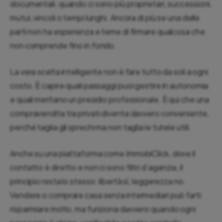
documentali, quando ci sono più proprietari, successioni,
mutui, vincoli o tempi lunghi. Ancora di più se una delle
parti non ha esperienza e teme di firmare qualcosa che
non comprende fino in fondo.
La vera scelta intelligente non è fare tutto da soli a ogni
costo. È capire quali passaggi puoi gestire in autonomia
e quali meritano un presidio professionale. È qui che una
compravendita tra privati diventa davvero conveniente,
perché taglia gli sprechi ma non taglia le tutele utili.
Anche su una piattaforma come ImmobiClick, dove il
contatto è diretto e non ci sono filtri d’agenzia, il
principio resta lo stesso: libertà sì, leggerezza no.
Vendere o comprare casa senza intermediari può farti
risparmiare molto, ma funziona davvero quando ogni