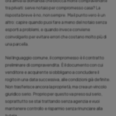
ora arriva la domanda che blocca molte compravendite
tra privati: serve notaio per compromesso casa? La
risposta breve è no, non sempre. Ma il punto vero è un
altro: capire quando puoi fare a meno del notaio senza
esporti a problemi, e quando invece conviene
coinvolgerlo per evitare errori che costano molto più di
una parcella.
Nel linguaggio comune, il compromesso è il contratto
preliminare di compravendita. È il documento con cui
venditore e acquirente si obbligano a concludere il
rogito in una data successiva, alle condizioni già definite.
Non trasferisce ancora la proprietà, ma crea un vincolo
giuridico serio. Proprio per questo va preso sul serio,
soprattutto se stai trattando senza agenzia e vuoi
mantenere controllo e risparmio senza rinunciare alla
tutela.