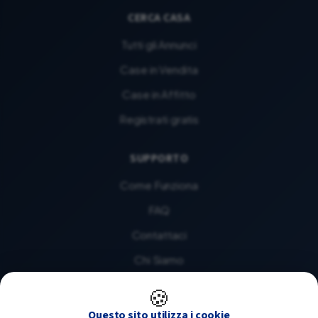
CERCA CASA
Tutti gli Annunci
Case in Vendita
Case in Affitto
Registrati gratis
SUPPORTO
Come Funziona
FAQ
Contattaci
Chi Siamo
🍪
LEGALE
Questo sito utilizza i cookie