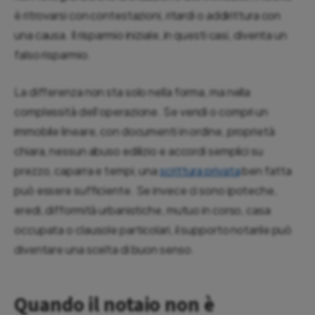
è ritrovarsi con contestazioni, ritardi o addirittura con
una causa. Il risparmio iniziale, in questi casi, diventa un
falso risparmio.
La differenza non sta solo nella forma, ma nella
complessità dell’operazione. Se vendi o compri un
immobile lineare, con documenti in ordine, proprietà
chiara, nessun abuso edilizio e accordi semplici su
prezzo, caparra e tempi, una
scrittura privata
ben fatta
può essere sufficiente. Se invece ci sono ipoteche,
eredi, difformità urbanistiche, mutuo in corso, casa
occupata o clausole particolari, il supporto notarile può
diventare una scelta di buon senso.
Quando il notaio non è