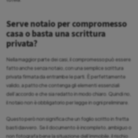
Serve notaio per compromesso
casa o basta una scrittura
privata?
Nella maggior parte dei casi, il compromesso può essere
fatto anche senza notaio, con una semplice scrittura
privata firmata da entrambe le parti. È perfettamente
valido, a patto che contenga gli elementi essenziali
dell’accordo e che sia redatto in modo chiaro. Quindi no,
il notaio non è obbligatorio per legge in ogni preliminare.
Questo però non significa che un foglio scritto in fretta
basti davvero. Se il documento è incompleto, ambiguo o
non fotografa bene la situazione dell’immobile, il rischio