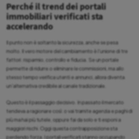
Perché il trend dei portali
immobiliari verificati sta
accelerando
Il punto non è soltanto la sicurezza, anche se pesa
molto. Il vero motore del cambiamento è l'unione di tre
fattori: risparmio, controllo e fiducia. Se un portale
permette di ridurre o eliminare le commissioni, ma allo
stesso tempo verifica utenti e annunci, allora diventa
un'alternativa credibile al canale tradizionale.
Questo è il passaggio decisivo. In passato il mercato
tendeva a ragionare così: o vai tramite agenzia e paghi di
più ma hai più tutele, oppure fai da solo e ti esponi a
maggiori rischi. Oggi questa contrapposizione sta
perdendo forza. I portali verificati stanno occupando