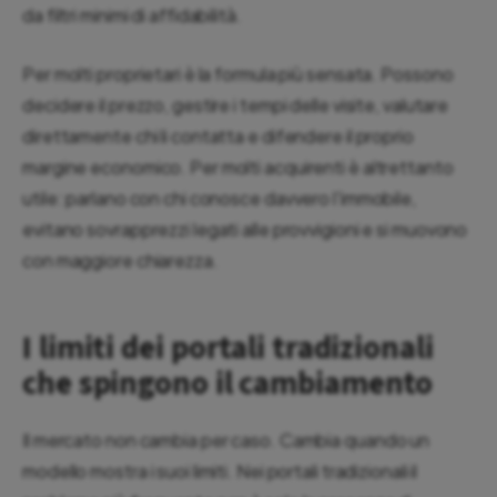
da filtri minimi di affidabilità.
Per molti proprietari è la formula più sensata. Possono
decidere il prezzo, gestire i tempi delle visite, valutare
direttamente chi li contatta e difendere il proprio
margine economico. Per molti acquirenti è altrettanto
utile: parlano con chi conosce davvero l'immobile,
evitano sovrapprezzi legati alle provvigioni e si muovono
con maggiore chiarezza.
I limiti dei portali tradizionali
che spingono il cambiamento
Il mercato non cambia per caso. Cambia quando un
modello mostra i suoi limiti. Nei portali tradizionali il