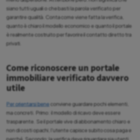
siano tutti uguali o che basti la parola verificato per
garantire qualità. Conta come viene fatta la verifica,
quanto è chiaro il modello economico e quanto il portale
è realmente costruito per favorire il contatto diretto tra
privati.
Come riconoscere un portale
immobiliare verificato davvero
utile
Per orientarsi bene
conviene guardare pochi elementi,
ma concreti. Primo: il modello di ricavo deve essere
trasparente. Se il portale vive di abbonamento chiaro e
non di costi opachi, l'utente capisce subito cosa paga e
perché. Secondo: la verifica deve riguardare sia utenti