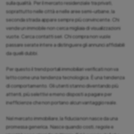
sulla qualità. Per il mercato residenziale tra privati,
soprattutto nelle città e nelle aree semi-urbane, la
seconda strada appare sempre più convincente. Chi
vende un immobile non cerca migliaia di visualizzazioni
vuote. Cerca contatti seri. Chi compra non vuole
passare serate intere a distinguere gli annunci affidabili
da quelli dubbi.
Per questo il trend portali immobiliari verificati non va
letto come una tendenza tecnologica. È una tendenza
di comportamento. Gli utenti stanno diventando più
attenti, più selettivi e meno disposti a pagare per
inefficienze che non portano alcun vantaggio reale.
Nel mercato immobiliare, la fiducia non nasce da una
promessa generica. Nasce quando costi, regole e