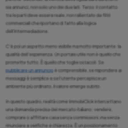
sia annunci, non solo uno dei due lati. Terzo: il contatto
tra le parti deve essere reale, non rallentato da filtri
commerciali che riportano di fatto alla logica
dell'intermediazione.
C'è poi un aspetto meno visibile ma molto importante: la
qualità dell'esperienza. Un portale utile non è quello che
promette tutto. È quello che toglie ostacoli. Se
pubblicare un annuncio
è comprensibile, se rispondere ai
messaggi è semplice e se l'utente percepisce un
ambiente più ordinato, il valore emerge subito.
In questo quadro, realtà come ImmobiClick intercettano
una domanda precisa del mercato italiano: vendere,
comprare o affittare casa senza commissioni, ma senza
rinunciare a verifiche e chiarezza. È un posizionamento