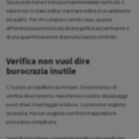
Qui si vede bene il trend portali immobiliari verificati: il
valore non è stare online, ma stare online in un ambiente
più pulito. Per chi compra o vende casa, questa
differenza pesa molto più di una grafica accattivante o
di una quantità enorme di annunci senza controllo.
Verifica non vuol dire
burocrazia inutile
C'è però un equilibrio da trovare. Se il processo di
verifica diventa lento, macchinoso o pieno di passaggi
poco chiari, il vantaggio si riduce. Le persone vogliono
sicurezza, ma non vogliono sentirsi intrappolate in
procedure complicate.
I portali che stanno crescendo meglio sono quelli che