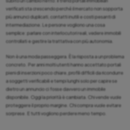
subito un cambio netto: il trend portali immobiliari
verificati sta crescendo perché il mercato non sopporta
più annunci duplicati, contatti inutili e costi pesanti di
intermediazione. Le persone vogliono una cosa
semplice: parlare con interlocutori reali, vedere immobili
controllati e gestire la trattativa con più autonomia.
Non è una moda passeggera. È la risposta a un problema
concreto. Per anni molti utenti hanno accettato portali
pieni di inserzioni poco chiare, profili difficili da ricondurre
a soggetti verificabili e tempi lunghi solo per capire se
dietro un annuncio ci fosse davvero un immobile
disponibile. Oggi la priorità è cambiata. Chi vende vuole
proteggere il proprio margine. Chi compra vuole evitare
sorprese. E tutti vogliono perdere meno tempo.