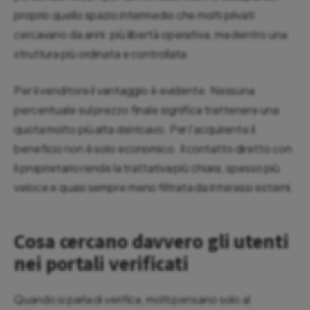
proprio quello spazio intermedio che molti privati
cercavano da anni: più libertà operativa, ma dentro una
struttura più ordinata e controllata.
Per il venditore il vantaggio è evidente. Nessuna
percentuale sul prezzo finale significa trattenere una
quota molto più alta del ricavo. Per l'acquirente il
beneficio non è solo economico. Il contatto diretto con
il proprietario rende la trattativa più chiara, spesso più
veloce e quasi sempre meno filtrata da interessi esterni.
Cosa cercano davvero gli utenti
nei portali verificati
Quando si parla di verifica, molti pensano solo al