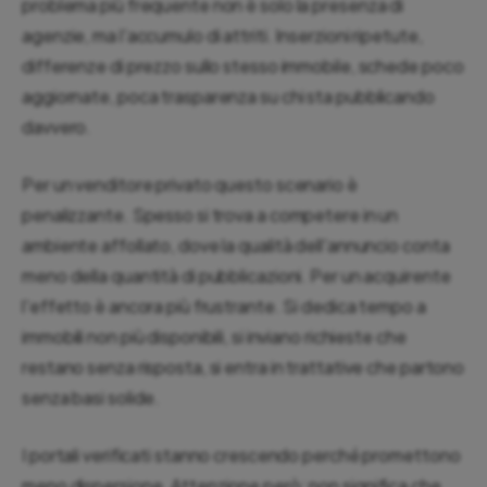
problema più frequente non è solo la presenza di
agenzie, ma l'accumulo di attriti. Inserzioni ripetute,
differenze di prezzo sullo stesso immobile, schede poco
aggiornate, poca trasparenza su chi sta pubblicando
davvero.
Per un venditore privato questo scenario è
penalizzante. Spesso si trova a competere in un
ambiente affollato, dove la qualità dell'annuncio conta
meno della quantità di pubblicazioni. Per un acquirente
l'effetto è ancora più frustrante. Si dedica tempo a
immobili non più disponibili, si inviano richieste che
restano senza risposta, si entra in trattative che partono
senza basi solide.
I portali verificati stanno crescendo perché promettono
meno dispersione. Attenzione però: non significa che