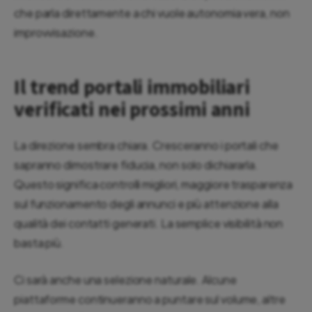
che parla direttamente a chi vuole autonomia vera, non
improvvisazione.
Il trend portali immobiliari
verificati nei prossimi anni
La direzione sembra chiara. Cresceranno i portali che
sapranno dimostrare fiducia, non solo dichiararla.
Questo significa controlli migliori, maggiore trasparenza
sul funzionamento degli annunci e più attenzione alla
qualità dei contatti generati. La semplice visibilità non
basta più.
Ci sarà anche una selezione naturale. Alcune
piattaforme continueranno a puntare sul volume, altre