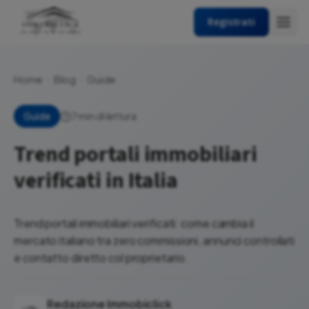
Registrati
Home
Blog
Guide
7 min di lettura
Guide
Trend portali immobiliari
verificati in Italia
Trend portali immobiliari verificati: come cambia il
mercato italiano tra zero commissioni, annunci controllati
e contatto diretto col proprietario.
Redazione Immobiclick