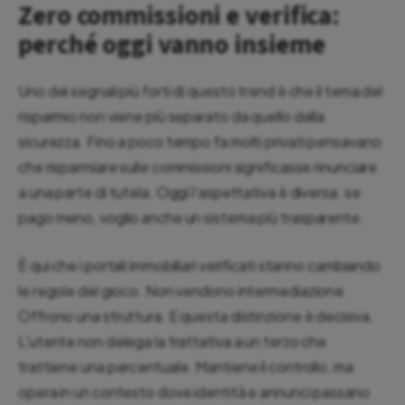
Zero commissioni e verifica:
perché oggi vanno insieme
Uno dei segnali più forti di questo trend è che il tema del
risparmio non viene più separato da quello della
sicurezza. Fino a poco tempo fa molti privati pensavano
che risparmiare sulle commissioni significasse rinunciare
a una parte di tutela. Oggi l'aspettativa è diversa: se
pago meno, voglio anche un sistema più trasparente.
È qui che i portali immobiliari verificati stanno cambiando
le regole del gioco. Non vendono intermediazione.
Offrono una struttura. E questa distinzione è decisiva.
L'utente non delega la trattativa a un terzo che
trattiene una percentuale. Mantiene il controllo, ma
opera in un contesto dove identità e annunci passano