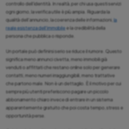
controllo dell'identità. In realtà, per chi usa questi servizi
ogni giorno, la verifica utile è più ampia. Riguarda la
qualità dell'annuncio, la coerenza delle informazioni,
la
reale esistenza dell'immobile
e la credibilità della
persona che pubblica o risponde.
Un portale può definirsi serio se riduce il rumore. Questo
significa meno annunci civetta, meno immobili già
venduti o affittati che restano online solo per generare
contatti, meno numeri irraggiungibili, meno trattative
che partono male. Non è un dettaglio. È il motivo per cui
sempre più utenti preferiscono pagare un piccolo
abbonamento chiaro invece di entrare in un sistema
apparentemente gratuito che poi costa tempo, stress e
opportunità perse.