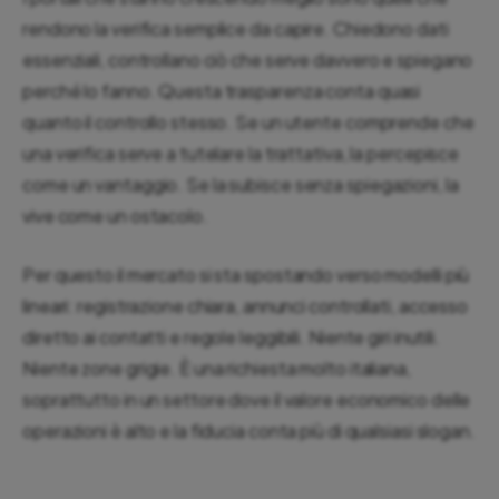
rendono la verifica semplice da capire. Chiedono dati
essenziali, controllano ciò che serve davvero e spiegano
perché lo fanno. Questa trasparenza conta quasi
quanto il controllo stesso. Se un utente comprende che
una verifica serve a tutelare la trattativa, la percepisce
come un vantaggio. Se la subisce senza spiegazioni, la
vive come un ostacolo.
Per questo il mercato si sta spostando verso modelli più
lineari: registrazione chiara, annunci controllati, accesso
diretto ai contatti e regole leggibili. Niente giri inutili.
Niente zone grigie. È una richiesta molto italiana,
soprattutto in un settore dove il valore economico delle
operazioni è alto e la fiducia conta più di qualsiasi slogan.