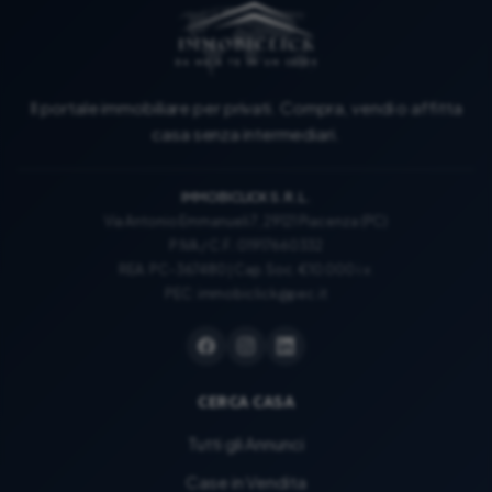
Il portale immobiliare per privati. Compra, vendi o affitta
casa senza intermediari.
IMMOBICLICK S.R.L.
Via Antonio Emmanueli 7, 29121 Piacenza (PC)
P.IVA / C.F.: 01917660332
REA: PC-367480 | Cap. Soc. €10.000 i.v.
PEC:
immobiclick@pec.it
CERCA CASA
Tutti gli Annunci
Case in Vendita