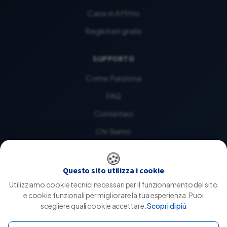
Case in Affitto
Registrati gratis
SUPPORTO
Come Funziona
FAQ
Contattaci
Chi Siamo
🍪
LEGALE
Questo sito utilizza i cookie
Privacy Policy
Utilizziamo cookie tecnici necessari per il funzionamento del sito
e cookie funzionali per migliorare la tua esperienza. Puoi
Cookie Policy
scegliere quali cookie accettare.
Scopri di più
Termini e Condizioni