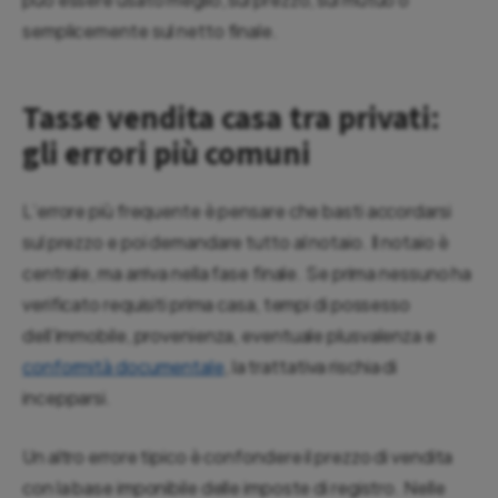
semplicemente sul netto finale.
Tasse vendita casa tra privati:
gli errori più comuni
L’errore più frequente è pensare che basti accordarsi
sul prezzo e poi demandare tutto al notaio. Il notaio è
centrale, ma arriva nella fase finale. Se prima nessuno ha
verificato requisiti prima casa, tempi di possesso
dell’immobile, provenienza, eventuale plusvalenza e
conformità documentale
, la trattativa rischia di
incepparsi.
Un altro errore tipico è confondere il prezzo di vendita
con la base imponibile delle imposte di registro. Nelle