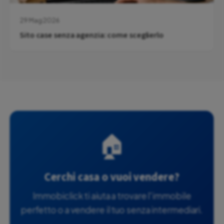
29 Mag 2026
Sito case senza agenzia: come sceglierlo
🏠
Cerchi casa o vuoi vendere?
Immobiclick ti aiuta a trovare l'immobile
perfetto o a vendere il tuo senza intermediari.