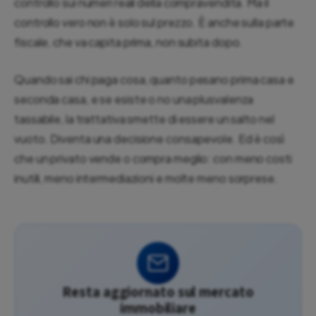
controllo sui numeri reali della compravendita. Ma il
controllo vero non è solo sul prezzo. È anche sulla parte
fiscale, che va capita prima, non subita dopo.
Quando sai chi paga cosa, quanto pesano prima casa e
seconda casa, e se esiste o no una plusvalenza
tassabile, la trattativa smette di essere un salto nel
vuoto. Diventa una decisione consapevole. Ed è così
che un privato vende o compra meglio: con meno costi
inutili, meno intermediazioni e molte meno sorprese.
Resta aggiornato sul mercato
immobiliare