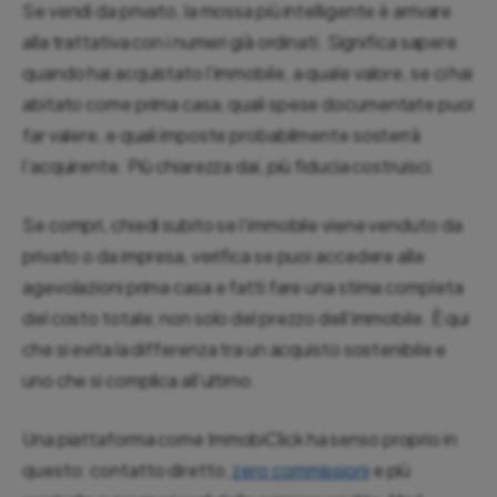
Se vendi da privato, la mossa più intelligente è arrivare
alla trattativa con i numeri già ordinati. Significa sapere
quando hai acquistato l’immobile, a quale valore, se ci hai
abitato come prima casa, quali spese documentate puoi
far valere, e quali imposte probabilmente sosterrà
l’acquirente. Più chiarezza dai, più fiducia costruisci.
Se compri, chiedi subito se l’immobile viene venduto da
privato o da impresa, verifica se puoi accedere alle
agevolazioni prima casa e fatti fare una stima completa
del costo totale, non solo del prezzo dell’immobile. È qui
che si evita la differenza tra un acquisto sostenibile e
uno che si complica all’ultimo.
Una piattaforma come ImmobiClick ha senso proprio in
questo: contatto diretto,
zero commissioni
e più