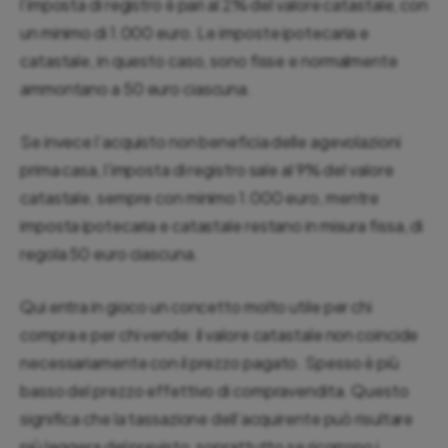
l’imposta di registro è pari al 2% del valore catastale, con
un minimo di 1.000 euro. Le imposte ipotecaria e
catastale, in questo caso, sono fisse e normalmente
ammontano a 50 euro ciascuna.
Se invece l’acquisto non beneficia delle agevolazioni
prima casa, l’imposta di registro sale al 9% del valore
catastale, sempre con minimo 1.000 euro, mentre
imposta ipotecaria e catastale restano in misura fissa, di
regola 50 euro ciascuna.
Qui entra in gioco un concetto molto utile per chi
compra e per chi vende: il valore catastale non coincide
necessariamente con il prezzo pagato. Spesso è più
basso del prezzo effettivo di compravendita. Questo
significa che la tassazione dell’acquirente può risultare
più leggera del previsto, soprattutto se ricorrono i