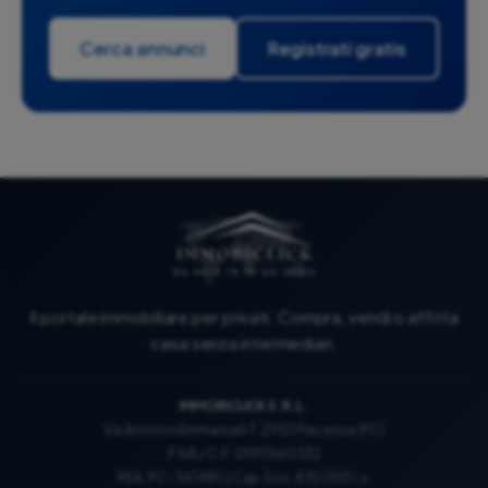
Cerca annunci
Registrati gratis
Il portale immobiliare per privati. Compra, vendi o affitta
casa senza intermediari.
IMMOBICLICK S.R.L.
Via Antonio Emmanueli 7, 29121 Piacenza (PC)
P.IVA / C.F.: 01917660332
REA: PC-367480 | Cap. Soc. €10.000 i.v.