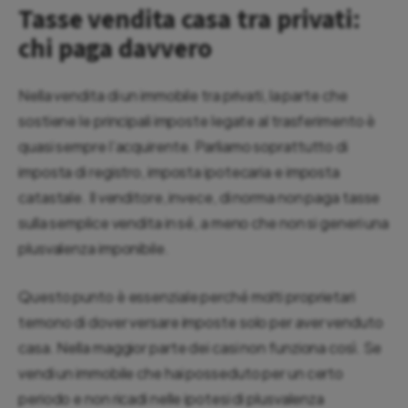
Tasse vendita casa tra privati:
chi paga davvero
Nella vendita di un immobile tra privati, la parte che
sostiene le principali imposte legate al trasferimento è
quasi sempre l’acquirente. Parliamo soprattutto di
imposta di registro, imposta ipotecaria e imposta
catastale. Il venditore, invece, di norma non paga tasse
sulla semplice vendita in sé, a meno che non si generi una
plusvalenza imponibile.
Questo punto è essenziale perché molti proprietari
temono di dover versare imposte solo per aver venduto
casa. Nella maggior parte dei casi non funziona così. Se
vendi un immobile che hai posseduto per un certo
periodo e non ricadi nelle ipotesi di plusvalenza