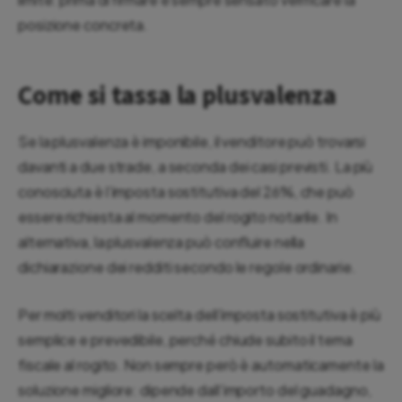
posizione concreta.
Come si tassa la plusvalenza
Se la plusvalenza è imponibile, il venditore può trovarsi
davanti a due strade, a seconda dei casi previsti. La più
conosciuta è l’imposta sostitutiva del 26%, che può
essere richiesta al momento del rogito notarile. In
alternativa, la plusvalenza può confluire nella
dichiarazione dei redditi secondo le regole ordinarie.
Per molti venditori la scelta dell’imposta sostitutiva è più
semplice e prevedibile, perché chiude subito il tema
fiscale al rogito. Non sempre però è automaticamente la
soluzione migliore: dipende dall’importo del guadagno,