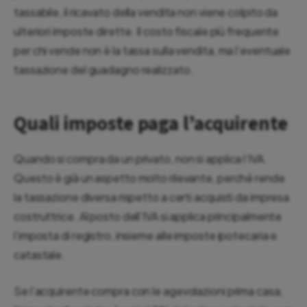
tassabile, il ricavato della vendita non viene colpito da
ulteriori imposte dirette. Il costo fiscale più frequente
per chi vende non è la tassa sulla vendita, ma l’eventuale
tassazione del guadagno realizzato.
Quali imposte paga l’acquirente
Quando si compra da un privato, non si applica l’IVA.
Questo è già un aspetto molto rilevante, perché rende
la tassazione diversa rispetto a certi acquisti da impresa
costruttrice. Al posto dell’IVA si applica principalmente
l’imposta di registro, insieme alle imposte ipotecaria e
catastale.
Se l’acquirente compra con le agevolazioni prima casa,