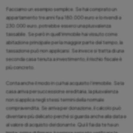
Facciamo un esempio semplice. Se hai comprato un
appartamento tre anni fa a 180.000 euro e lo rivendi a
230.000 euro, potrebbe esserci una plusvalenza
tassabile. Se però in quell’immobile hai vissuto come
abitazione principale per la maggior parte del tempo, la
tassazione può non applicarsi. Se invece si tratta di una
seconda casa tenuta a investimento, il rischio fiscale è
più concreto.
Conta anche il modo in cui hai acquisito l’immobile. Se la
casa arriva per successione ereditaria, la plusvalenza
non si applica negli stessi termini della normale
compravendita. Se arriva per donazione, il calcolo può
diventare più delicato perché si guarda anche alla data e
al valore di acquisto del donante. Qui il fai da te ha un
limite: prima di firmare è sempre sensato verificare la