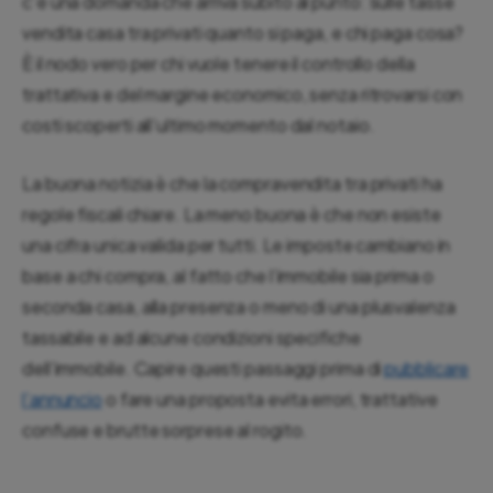
c’è una domanda che arriva subito al punto: sulle tasse
vendita casa tra privati quanto si paga, e chi paga cosa?
È il nodo vero per chi vuole tenere il controllo della
trattativa e del margine economico, senza ritrovarsi con
costi scoperti all’ultimo momento dal notaio.
La buona notizia è che la compravendita tra privati ha
regole fiscali chiare. La meno buona è che non esiste
una cifra unica valida per tutti. Le imposte cambiano in
base a chi compra, al fatto che l’immobile sia prima o
seconda casa, alla presenza o meno di una plusvalenza
tassabile e ad alcune condizioni specifiche
dell’immobile. Capire questi passaggi prima di
pubblicare
l’annuncio
o fare una proposta evita errori, trattative
confuse e brutte sorprese al rogito.