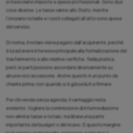
si mescolano imposte e spese professionali. Sono due
cose diverse. Le tasse vanno allo Stato, mentre
l’onorario notarile e i costi collegati all’atto sono spese
del servizio.
Di norma, il notaio viene pagato dall’acquirente, perché
è lui ad avere interesse principale alla formalizzazione del
trasferimento e alle relative verifiche. Nella pratica,
però, le parti possono accordarsi diversamente su
alcune voci accessorie. Anche questo è un punto da
chiarire prima, non quando si è già seduti a firmare.
Per chi vende senza agenzia, il vantaggio resta
evidente: togliere la commissione di intermediazione
non elimina tasse e notaio, ma libera una parte
importante del budget o del ricavo. E questo margine
può essere usato meglio, sul prezzo, sul mutuo o