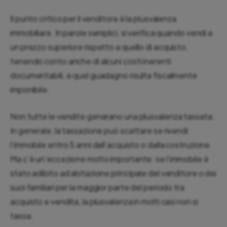
Il punto critico per il venditore è la plusvalenza
immobiliare. In parole semplici, si verifica quando vendi a
un prezzo superiore rispetto a quello di acquisto,
tenendo conto anche di alcuni costi inerenti
documentabili, e quel guadagno risulta fiscalmente
imponibile.
Non tutte le vendite generano una plusvalenza tassata.
In generale, la tassazione può scattare se rivendi
l’immobile entro 5 anni dall’acquisto o dalla costruzione.
Ma c’è un’eccezione molto importante: se l’immobile è
stato adibito ad abitazione principale del venditore o dei
suoi familiari per la maggior parte del periodo tra
acquisto e vendita, la plusvalenza in molti casi non si
tassa.