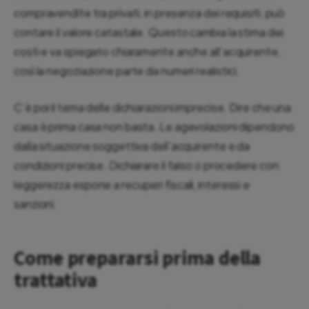
compravendite tra privati, in presenza dei requisiti, può
contare il valore catastale. Questo cambia la stima dei
costi e va spiegato chiaramente anche all’acquirente,
così la negoziazione parte da numeri realistici.
C’è poi il tema delle dichiarazioni imprecise. Dire che una
casa è prima casa non basta. Le agevolazioni dipendono
dalla situazione soggettiva dell’acquirente e da
condizioni precise. Dichiarare il falso o procedere con
leggerezza espone a recuperi fiscali, interessi e
sanzioni.
Come prepararsi prima della
trattativa