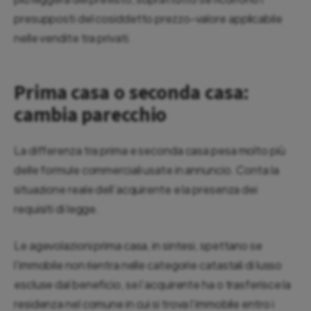
presupposti del cosiddetto prezzo-valore applicabile
nelle vendite tra privati.
Prima casa o seconda casa:
cambia parecchio
La differenza tra prima e seconda casa pesa molto più
delle formule commerciali usate in annuncio. Conta la
situazione reale dell’acquirente e la presenza dei
requisiti di legge.
Le agevolazioni prima casa, in sintesi, spettano se
l’immobile non rientra nelle categorie catastali di lusso
escluse dal beneficio, se l’acquirente ha o trasferisce la
residenza nel comune in cui si trova l’immobile entro i