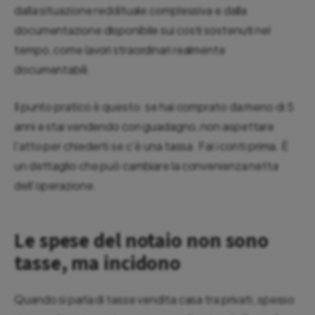
dalla situazione reddituale complessiva e dalla
documentazione disponibile sui costi sostenuti nel
tempo, come lavori straordinari realmente
documentabili.
Il punto pratico è questo: se hai comprato da meno di 5
anni e stai vendendo con guadagno, non aspettare
l’atto per chiederti se c’è una tassa. Fai i conti prima. È
un dettaglio che può cambiare la convenienza netta
dell’operazione.
Le spese del notaio non sono
tasse, ma incidono
Quando si parla di tasse vendita casa tra privati, spesso