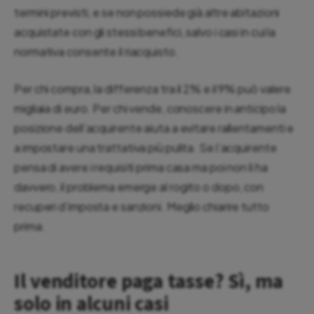
termini previsti, e se non possiede già altre abitazioni
acquistate con gli stessi benefici, salvo i casi in cui la
normativa consente il riacquisto.
Per chi compra, la differenza tra il 2% e il 9% può valere
migliaia di euro. Per chi vende, conoscere in anticipo la
posizione dell’acquirente aiuta a evitare rallentamenti e
a impostare una trattativa più pulita. Se l’acquirente
pensa di avere i requisiti prima casa ma poi non li ha
davvero, il problema emerge al rogito o dopo, con
recuperi d’imposta e sanzioni. Meglio chiarire tutto
prima.
Il venditore paga tasse? Sì, ma
solo in alcuni casi