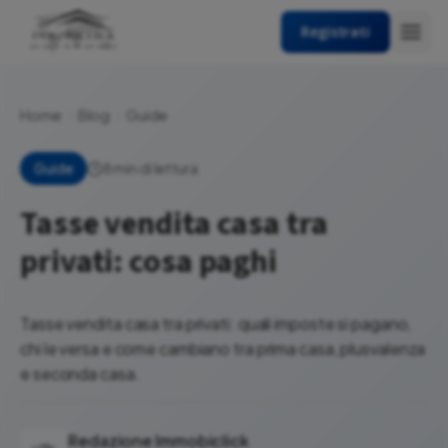
Registrati
Home
Blog
Guide
8 min di lettura
Guide
Tasse vendita casa tra
privati: cosa paghi
Tasse vendita casa tra privati: quali imposte si pagano,
chi le versa e come cambiano tra prima casa, plusvalenza
e seconda casa.
Redazione Immobiclick