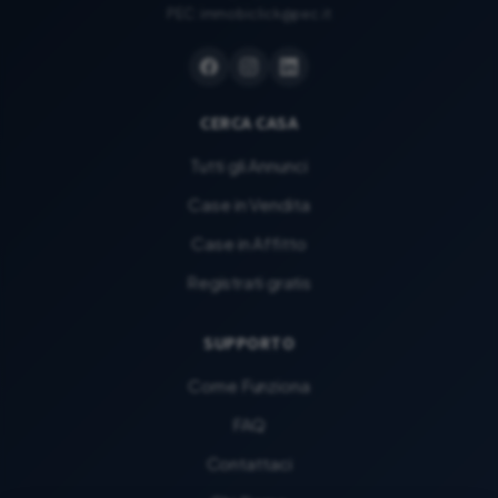
PEC:
immobiclick@pec.it
CERCA CASA
Tutti gli Annunci
Case in Vendita
Case in Affitto
Registrati gratis
SUPPORTO
Come Funziona
FAQ
Contattaci