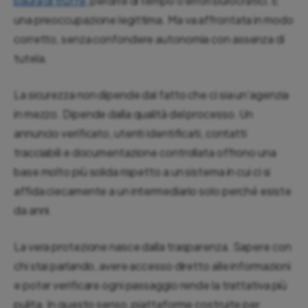
paura di truffe
, perdite di tempo o errori burocratici. È
una preoccupazione legittima. Ma va affrontata in modo
corretto, senza confondere autonomia con assenza di
tutela.
La sicurezza non dipende dal fatto che ci sia un'agenzia
in mezzo. Dipende dalla qualità del processo. Un
annuncio verificato, utenti identificati, contatti
tracciabili e documentazione controllata offrono una
base molto più solida rispetto a un sistema in cui ci si
affida ciecamente a un intermediario solo perché esiste
da anni.
La vera protezione nasce dalla trasparenza. Sapere con
chi stai parlando, avere accesso diretto alle informazioni
e poter verificare ogni passaggio rende la trattativa più
pulita. In questo senso, piattaforme costruite per