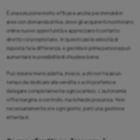
È una soluzione molto efficace anche per immobili in
aree con domanda attiva, dove gli acquirenti monitorano
online nuove opportunità e apprezzano il contatto
diretto col proprietario. In questi casi la velocità di
risposta fa la differenza, e gestirla in prima persona può
aumentare le possibilità di chiudere bene.
Può essere meno adatta, invece, a chi non ha alcun
tempo da dedicare alla vendita o a chi preferisce
delegare completamente ogni scambio. L'autonomia
offre margine e controllo, ma richiede presenza. Non
necessariamente ore ogni giorno, però una gestione
attenta sì.