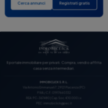
Cerca annunci
Registrati gratis
Il portale immobiliare per privati. Compra, vendi o affitta
casa senza intermediari.
IMMOBICLICK S.R.L.
Via Antonio Emmanueli 7, 29121 Piacenza (PC)
P.IVA / C.F.: 01917660332
REA: PC-367480 | Cap. Soc. €10.000 i.v.
PEC:
immobiclick@pec.it