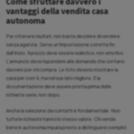
Come sfruttare davvero i
vantaggi della vendita casa
autonoma
Per ottenere risultati, non basta decidere di vendere
senza agenzia. Serve un'impostazione corretta fin
dall'inizio. Il prezzo deve essere realistico, non emotivo.
L'annuncio deve rispondere alle domande che contano
davvero per chi compra. Le foto devono mostrare la
casa per com'è, ma nel suo lato migliore. E la
documentazione deve essere pronta prima delle
richieste serie, non dopo.
Anche la selezione dei contatti è fondamentale. Non
tutte le richieste hanno lo stesso valore. Chi vende
bene in autonomia impara presto a distinguere i semplici