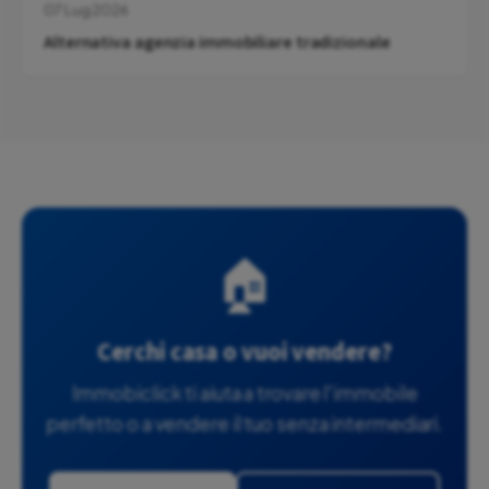
07 Lug 2026
Alternativa agenzia immobiliare tradizionale
🏠
Cerchi casa o vuoi vendere?
Immobiclick ti aiuta a trovare l'immobile
perfetto o a vendere il tuo senza intermediari.