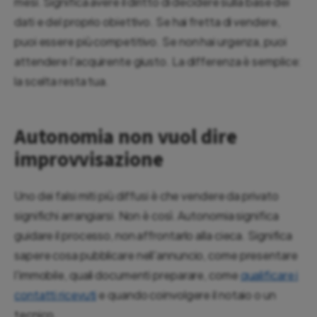
mesi. Significa avere il diritto di decidere sulla base dei
dati e del proprio obiettivo. Se hai fretta di vendere,
puoi essere più competitivo. Se non hai urgenza, puoi
attendere l'acquirente giusto. La differenza è semplice:
la scelta resta tua.
Autonomia non vuol dire
improvvisazione
Uno dei falsi miti più diffusi è che vendere da privato
significhi arrangiarsi. Non è così. Autonomia significa
guidare il processo, non affrontarlo alla cieca. Significa
sapere cosa pubblicare nell'annuncio, come presentare
l'immobile, quali documenti preparare, come
qualificare i
contatti ricevuti
e quando coinvolgere il notaio o un
tecnico.