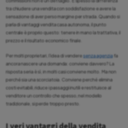
commissioni non è un dettaglio. È spesso la differenza
tra chiudere una vendita con soddisfazione e avere la
sensazione di aver perso margine per strada. Quando si
parla di vantaggi vendita casa autonoma, il punto
centrale è proprio questo: tenere in mano la trattativa, il
prezzo e il risultato economico finale.
Per molti proprietari, l'idea di vendere
senza agenzia
fa
ancora nascere una domanda: conviene davvero? La
risposta seria è sì, in molti casi conviene molto. Ma non
perché sia una scorciatoia. Conviene perché elimina
costi evitabili, riduce i passaggi inutili e restituisce al
venditore un controllo che spesso, nel modello
tradizionale, si perde troppo presto.
I veri vantaggi della vendita