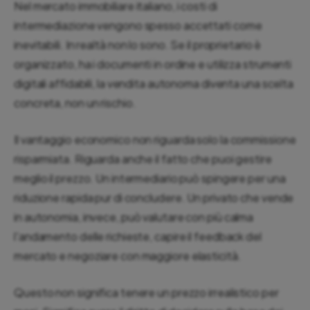
Nel mercato immobiliare italiano, i costi di
intermediazione vengono spesso accettati come
inevitabili. In realtà non lo sono. Se il proprietario è
organizzato, ha i documenti in ordine e utilizza strumenti
digitali affidabili, la vendita autonoma diventa una scelta
concreta, non un rischio.
Il vantaggio economico non riguarda solo la commissione
risparmiata. Riguarda anche il fatto che puoi gestire
meglio il prezzo. Un intermediario può spingere per una
riduzione rapida pur di concludere. Un privato che vende
in autonomia, invece, può valutare con più calma
l'andamento delle richieste, capire il feedback del
mercato e negoziare con maggiore elasticità.
Questo non significa tenere un prezzo irrealistico per