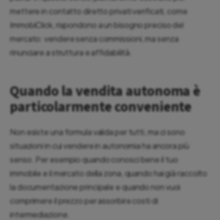
mettere in contatto diretto privati verificati, come
ImmobiClick, rispondono a un bisogno preciso del
mercato: vendere senza commissioni, ma senza
rinunciare a struttura e affidabilità.
Quando la vendita autonoma è
particolarmente conveniente
Non esiste una formula valida per tutti, ma ci sono
situazioni in cui vendere in autonomia ha ancora più
senso. Per esempio quando conosci bene il tuo
immobile e il mercato della zona, quando hai già raccolto
la documentazione principale e quando non vuoi
comprimere il prezzo per assorbire costi di
intermediazione.