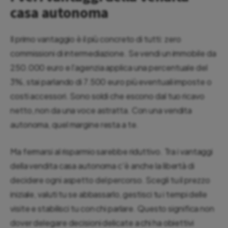
casa autonoma
Il primo vantaggio è il più concreto di tutti: zero
commissioni di intermediazione. Se vendi un immobile da
250.000 euro e l'agenzia applica una percentuale del
3%, stai parlando di 7.500 euro più eventuali imposte o
costi accessori. Sono soldi che escono dal tuo ricavo
netto, non da una voce astratta. Con una vendita
autonoma, quel margine resta a te.
Ma fermarsi al risparmio sarebbe riduttivo. Tra i vantaggi
della vendita casa autonoma c'è anche la libertà di
decidere ogni aspetto del percorso. Scegli tu il prezzo
iniziale, valuti tu se abbassarlo, gestisci tu i tempi delle
visite e stabilisci tu con chi parlare. Questo significa non
dover delegare decisioni delicate a chi ha obiettivi