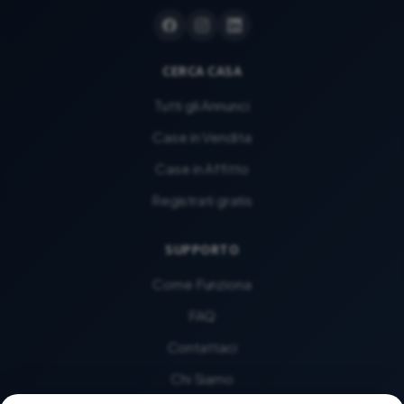
CERCA CASA
Tutti gli Annunci
Case in Vendita
Case in Affitto
Registrati gratis
SUPPORTO
Come Funziona
FAQ
Contattaci
Chi Siamo