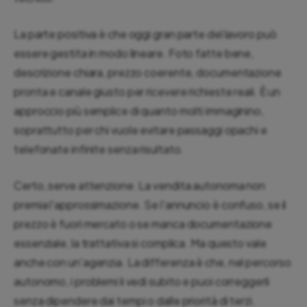
La parte positiva è che oggi gran parte del lavoro può
essere gestita in modo lineare. Foto fatte bene,
descrizione chiara, prezzo coerente, documentazione
pronta e canale giusto per ricevere richieste reali. È un
approccio più semplice di quanto molti immaginino,
soprattutto per chi vuole evitare passaggi opachi e
telefonate infinite senza risultato.
Certo, serve attenzione. La vendita autonoma non
premia l'approssimazione. Se l'annuncio è confuso, se il
prezzo è fuori mercato o se manca documentazione
essenziale, la trattativa si complica. Ma questo vale
anche con un'agenzia. La differenza è che, nel percorso
autonomo, i problemi li vedi subito e puoi correggerli
senza dipendere dai tempi o dalle priorità di terzi.