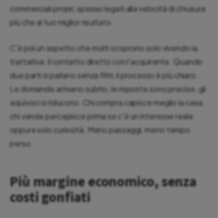
commerciali propri, spesso legati alla velocità di chiusura
più che al tuo miglior risultato.
C'è poi un aspetto che molti scoprono solo vivendo la
trattativa: il contatto diretto con l'acquirente. Quando
due parti si parlano senza filtri, il processo è più chiaro.
Le domande arrivano subito, le risposte sono precise, gli
equivoci si riducono. Chi compra capisce meglio la casa,
chi vende percepisce prima se c'è un interesse reale
oppure solo curiosità. Meno passaggi, meno tempo
perso.
Più margine economico, senza
costi gonfiati