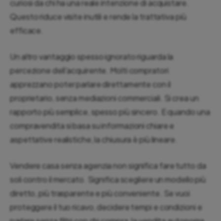
curiosi da chi ha una reale intenzione di acquistare.
Questo riduce visite inutili e rende la trattativa più
efficace.
Un altro vantaggio spesso ignorato riguarda la
percezione dell'acquirente. Molti compratori
apprezzano poter parlare direttamente con il
proprietario, senza mediazioni commerciali. Si crea un
rapporto più semplice, spesso più sincero. E quando una
compravendita si basa su informazioni chiare e
aspettative realistiche, la chiusura è più lineare.
Vendere casa senza agenzia non significa fare tutto da
soli contro il mercato. Significa scegliere un modello più
diretto, più trasparente e più conveniente. Se vuoi
proteggere il tuo ricavo, decidere tempi e condizioni e
parlare senza filtri con chi compra, la vendita autonoma