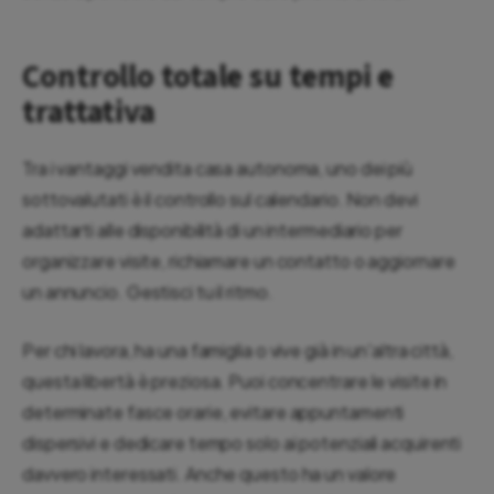
Controllo totale su tempi e
trattativa
Tra i vantaggi vendita casa autonoma, uno dei più
sottovalutati è il controllo sul calendario. Non devi
adattarti alle disponibilità di un intermediario per
organizzare visite, richiamare un contatto o aggiornare
un annuncio. Gestisci tu il ritmo.
Per chi lavora, ha una famiglia o vive già in un'altra città,
questa libertà è preziosa. Puoi concentrare le visite in
determinate fasce orarie, evitare appuntamenti
dispersivi e dedicare tempo solo ai potenziali acquirenti
davvero interessati. Anche questo ha un valore