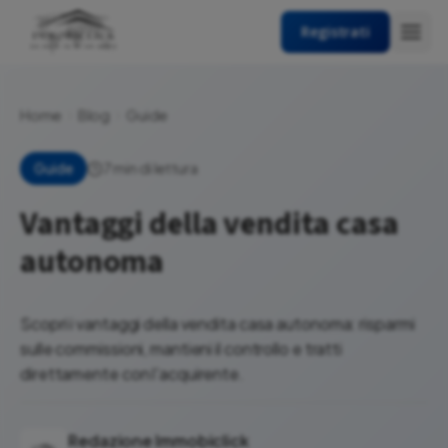
Registrati
Home
Blog
Guide
7 min di lettura
Guide
Vantaggi della vendita casa
autonoma
Scopri i vantaggi della vendita casa autonoma: risparmi
sulle commissioni, mantieni il controllo e tratti
direttamente con l'acquirente.
Redazione Immobiclick