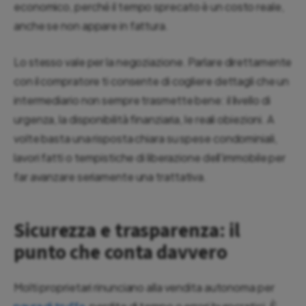
economico, perché il tempo sprecato è un costo reale,
anche se non appare in fattura.
Lo stesso vale per la negoziazione. Parlare direttamente
con il compratore ti consente di cogliere dettagli che un
intermediario non sempre trasmette bene: il livello di
urgenza, la disponibilità finanziaria, le reali obiezioni. A
volte basta una risposta chiara su spese condominiali,
lavori fatti o tempistiche di liberazione dell'immobile per
far avanzare seriamente una trattativa.
Sicurezza e trasparenza: il
punto che conta davvero
Molti proprietari rinunciano alla vendita autonoma per